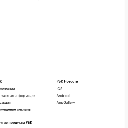
К
РБК Новости
компании
iOS
нтактная информация
Android
дакция
AppGallery
змещение рекламы
угие продукты РБК