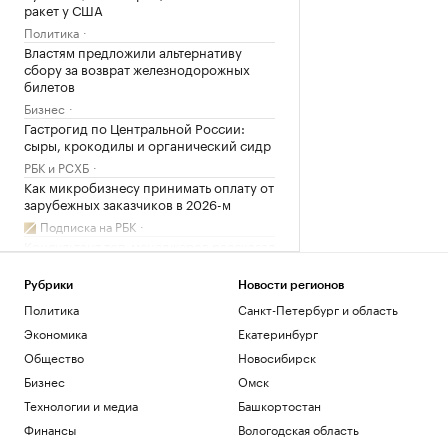
ракет у США
Политика
Властям предложили альтернативу
сбору за возврат железнодорожных
билетов
Бизнес
Гастрогид по Центральной России:
сыры, крокодилы и органический сидр
РБК и РСХБ
Как микробизнесу принимать оплату от
зарубежных заказчиков в 2026-м
Подписка на РБК
Консультант топ-менеджеров рассказал
об «открытии» в работе с CEO
РАДИО
Рубрики
Новости регионов
Бизнес
Политика
Санкт-Петербург и область
В России разработали национальный
Экономика
Екатеринбург
стандарт для синтетических данных
Общество
Новосибирск
Подписка на РБК
Бизнес
Омск
Причиной авиакатастрофы в США
стало испытание военными глушителя
Технологии и медиа
Башкортостан
GPS
Финансы
Вологодская область
Общество