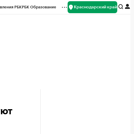
Краснодарский край
вления РБК
РБК Образование
редитные рейтинги
Франшизы
нсы
Рынок наличной валюты
уют