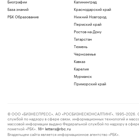
Биографии
Калининград
Над Кубанью, Доном и другими
регионами РФ уничтожили 605 БПЛА
База знаний
Краснодарский край
РБК Образование
Нижний Новгород
Краснодарский край
Пермский край
Аналитики оценили рост спроса на
Ростов-на-Дону
ипотеку на разные квартиры в Москве
Татарстан
Недвижимость
Эксперты назвали кражу биткоина
Тюмень
признаком для разворота курса
Черноземье
Крипто
Кавказ
Морские линии вводят надбавки за
Карелия
риски на маршруте Турция-
Новороссийск
Мурманск
Краснодарский край
Приморский край
Синоптик пообещал москвичам жару и
небольшие дожди с грозами
Общество
Загрузить еще
© ООО «БИЗНЕСПРЕСС», АО «РОСБИЗНЕСКОНСАЛТИНГ», 1995–2026. Сообщ
службой по надзору в сфере связи, информационных технологий и масс
массовой информации выдано Федеральной службой по надзору в сфере
пометкой «РБК».
letters@rbc.ru
18+
Владельцем сайта является информационное агентство «РБК».