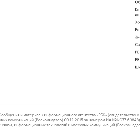
Об
Ко
до
Хо
Ре
Зн
Са
РБ
РБ
Шк
ения и материалы информационного агентства «РБК» (свидетельство о 
овых коммуникаций (Роскомнадзор) 09.12.2015 за номером ИА №ФС77-63848) 
 связи, информационных технологий и массовых коммуникаций (Роскомнадз