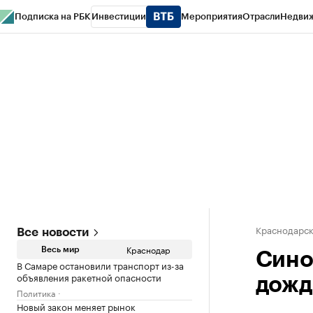
Подписка на РБК
Инвестиции
Мероприятия
Отрасли
Недви
РБК Курсы
РБК Life
Тренды
Визионеры
Национальные проекты
Горо
Газета
Спецпроекты СПб
Конференции СПб
Спецпроекты
Проверк
Краснодарск
Все новости
Краснодар
Весь мир
Сино
В Самаре остановили транспорт из-за
объявления ракетной опасности
дожди
Политика
Новый закон меняет рынок