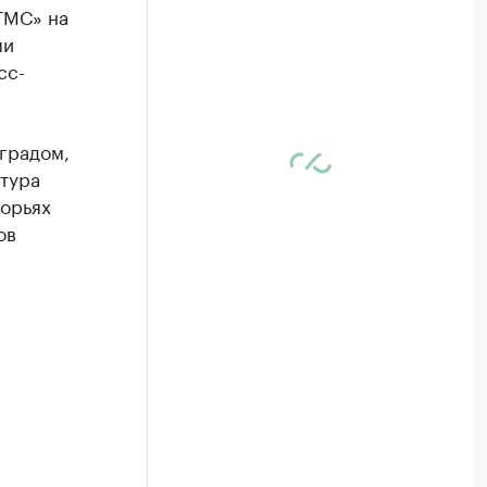
ГМС» на
ми
сс-
 градом,
атура
горьях
ов