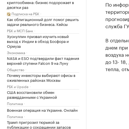
криптообмена: бизнес подорожает в
По инфор
десятки раз
территори
Подписка на РБК
прогнози
Как облигационный долг помог решить
задачи реального бизнеса. Кейсы
служба Г
РБК и МСП Банк
Хуснуллин призвал изучить новый
В отдельн
выход к Индии в обход Босфора и
Ормуза
днем при 
Экономика
воздуха н
NASA и ESO подтвердили факт падения
до 13- 18
верхней ступени Falcon 9 на Луну
тепла, от
Общество
Почему инвесторы выбирают офисы в
оживленных районах Москвы
РБК и Upside
США восстановили обмен
разведданными с Украиной
Политика
Военная операция на Украине. Онлайн
Политика
Трамп пригрозил тюрьмой за
публикации о сокращении запасов