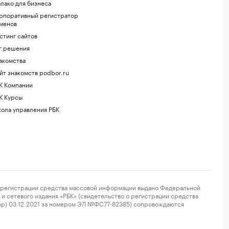
лако для бизнеса
рпоративный регистратор
менов
стинг сайтов
г.решения
акомства
йт знакомств podbor.ru
К Компании
К Курсы
ола управления РБК
регистрации средства массовой информации выдано Федеральной
и сетевого издания «РБК» (свидетельство о регистрации средства
ор) 03.12.2021 за номером ЭЛ №ФС77-82385) сопровождаются