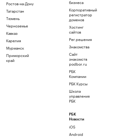
бизнеса
Ростов-на-Дону
Корпоративный
Татарстан
регистратор
Тюмень
доменов
Черноземье
Хостинг
сайтов
Кавказ
Рег.решения
Карелия
Знакомства
Мурманск
Сайт
Приморский
знакомств
край
podbor.ru
РБК
Компании
РБК Курсы
Школа
управления
РБК
РБК
Новости
iOS
Android