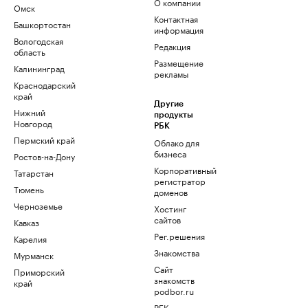
О компании
Омск
Контактная
Башкортостан
информация
Вологодская
Редакция
область
Размещение
Калининград
рекламы
Краснодарский
край
Другие
Нижний
продукты
Новгород
РБК
Пермский край
Облако для
бизнеса
Ростов-на-Дону
Корпоративный
Татарстан
регистратор
Тюмень
доменов
Черноземье
Хостинг
сайтов
Кавказ
Рег.решения
Карелия
Знакомства
Мурманск
Сайт
Приморский
знакомств
край
podbor.ru
РБК