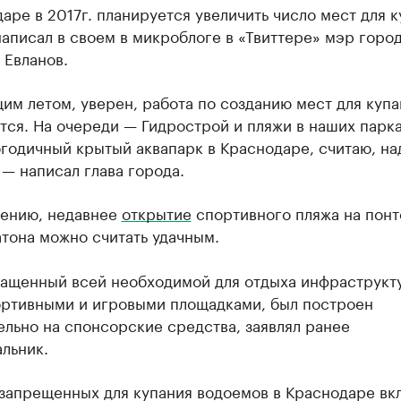
аре в 2017г. планируется увеличить число мест для к
аписал в своем в микроблоге в «Твиттере» мэр горо
 Евланов.
м летом, уверен, работа по созданию мест для купа
ся. На очереди — Гидрострой и пляжи в наших парка
годичный крытый аквапарк в Краснодаре, считаю, на
 — написал глава города.
нению, недавнее
открытие
спортивного пляжа на понт
тона можно считать удачным.
нащенный всей необходимой для отдыха инфраструкту
ортивными и игровыми площадками, был построен
льно на спонсорские средства, заявлял ранее
льник.
 запрещенных для купания водоемов в Краснодаре вк