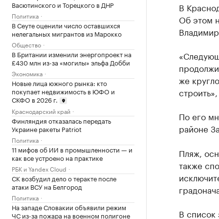
Васютинского и Торецкого в ДНР
В Краснод
Политика
Об этом н
В Сеуте оценили число оставшихся
Владимир
нелегальных мигрантов из Марокко
Общество
В Британии изменили энергопроект на
«Следующи
£430 млн из-за «могилы» эльфа Добби
продолжит
Экономика
же кругло
Новые лица южного рынка: кто
строить»,
покупает недвижимость в ЮФО и
СКФО в 2026 г.
Краснодарский край
По его м
Финляндия отказалась передать
районе За
Украине ракеты Patriot
Политика
11 мифов об ИИ в промышленности — и
Пляж, ос
как все устроено на практике
также сп
РБК и Yandex Cloud
исключите
СК возбудил дело о теракте после
атаки ВСУ на Белгород
градонача
Политика
На западе Словакии объявили режим
В список
ЧС из-за пожара на военном полигоне