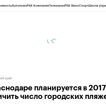
жимость
Autonews
РБК Компании
Телеканал
РБК Вино
Спорт
Школа упра
д
Стиль
Крипто
РБК Бизнес-среда
Дискуссионный клуб
Исследования
К
а контрагентов
Политика
Экономика
Бизнес
Технологии и медиа
Фина
ий край
аснодаре планируется в 2017
ичить число городских пляж