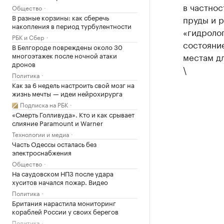
в частнос
Общество
В разные корзины: как сберечь
пруды и р
накопления в период турбулентности
«гидролог
РБК и Сбер
состояни
В Белгороде повреждены около 30
местам дл
многоэтажек после ночной атаки
дронов
\
Политика
Как за 6 недель настроить свой мозг на
жизнь мечты — идеи нейрохирурга
Подписка на РБК
«Смерть Голливуда». Кто и как срывает
слияние Paramount и Warner
Технологии и медиа
Часть Одессы осталась без
электроснабжения
Общество
На саудовском НПЗ после удара
хуситов начался пожар. Видео
Политика
Британия нарастила мониторинг
кораблей России у своих берегов
Политика