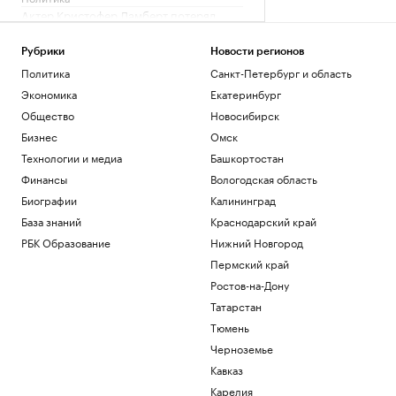
Актер Кристофер Ламберт потерял
сознание во время автограф-сессии в
США
Рубрики
Новости регионов
Общество
Политика
Санкт-Петербург и область
Сила цвета. Как Stanley заработала
Экономика
Екатеринбург
$750 млн, продавая термосы
женщинам
Общество
Новосибирск
Подписка на РБК
Бизнес
Омск
Как Петербургская биржа влияет на
Технологии и медиа
Башкортостан
бизнес и экономику
Финансы
Вологодская область
РБК и Петербургская Биржа
Биографии
Калининград
Три человека погибли при ночной
атаке на Белгород
База знаний
Краснодарский край
Политика
РБК Образование
Нижний Новгород
Пермский край
Загрузить еще
Ростов-на-Дону
Татарстан
Тюмень
Черноземье
Кавказ
Карелия