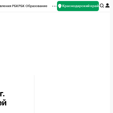
Краснодарский край
вления РБК
РБК Образование
редитные рейтинги
Франшизы
нсы
Рынок наличной валюты
г.
ей