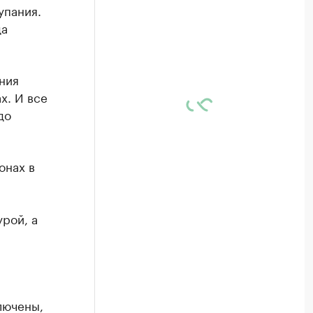
упания.
да
ния
х. И все
до
онах в
рой, а
лючены,