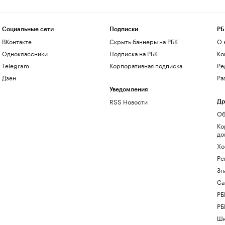
Социальные сети
Подписки
РБ
ВКонтакте
Скрыть баннеры на РБК
О 
Одноклассники
Подписка на РБК
Ко
Telegram
Корпоративная подписка
Ре
Дзен
Ра
Уведомления
RSS Новости
Др
Об
Ко
до
Хо
Ре
Зн
Са
РБ
РБ
Шк