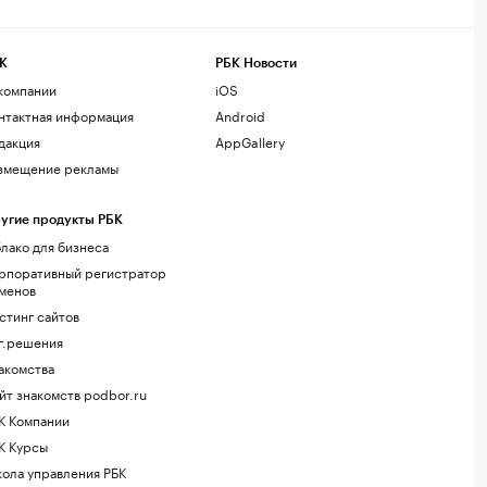
К
РБК Новости
компании
iOS
нтактная информация
Android
дакция
AppGallery
змещение рекламы
угие продукты РБК
лако для бизнеса
рпоративный регистратор
менов
стинг сайтов
г.решения
акомства
йт знакомств podbor.ru
К Компании
К Курсы
ола управления РБК