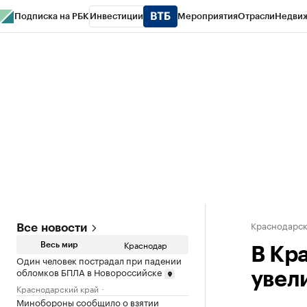
Подписка на РБК
Инвестиции
Мероприятия
Отрасли
Недви
РБК Курсы
РБК Life
Тренды
Визионеры
Национальные проекты
Горо
Газета
Спецпроекты СПб
Конференции СПб
Спецпроекты
Проверк
Краснодарск
Все новости
Краснодар
Весь мир
В Кр
Один человек пострадал при падении
обломков БПЛА в Новороссийске
увел
Краснодарский край
Минобороны сообщило о взятии