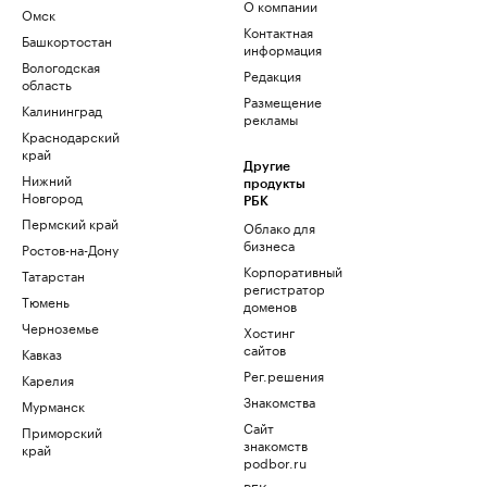
О компании
Омск
Контактная
Башкортостан
информация
Вологодская
Редакция
область
Размещение
Калининград
рекламы
Краснодарский
край
Другие
Нижний
продукты
Новгород
РБК
Пермский край
Облако для
бизнеса
Ростов-на-Дону
Корпоративный
Татарстан
регистратор
Тюмень
доменов
Черноземье
Хостинг
сайтов
Кавказ
Рег.решения
Карелия
Знакомства
Мурманск
Сайт
Приморский
знакомств
край
podbor.ru