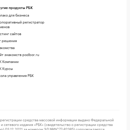
угие продукты РБК
лако для бизнеса
рпоративный регистратор
менов
стинг сайтов
г.решения
акомства
йт знакомств podbor.ru
К Компании
К Курсы
ола управления РБК
регистрации средства массовой информации выдано Федеральной
и сетевого издания «РБК» (свидетельство о регистрации средства
ор) 03.12.2021 за номером ЭЛ №ФС77-82385) сопровождаются