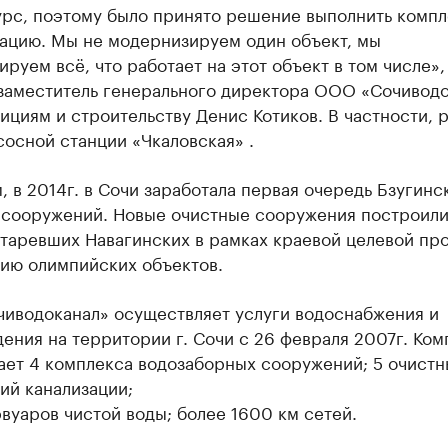
урс, поэтому было принято решение выполнить комп
ацию. Мы не модернизируем один объект, мы
руем всё, что работает на этот объект в том числе», 
заместитель генерального директора ООО «Сочиводо
ициям и строительству Денис Котиков. В частности, 
сосной станции «Чкаловская» .
 в 2014г. в Сочи заработала первая очередь Бзугинс
 сооружений. Новые очистные сооружения построили
старевших Навагинских в рамках краевой целевой п
нию олимпийских объектов.
иводоканал» осуществляет услуги водоснабжения и
ения на территории г. Сочи с 26 февраля 2007г. Ком
ает 4 комплекса водозаборных сооружений; 5 очистн
ий канализации;
вуаров чистой воды; более 1600 км сетей.