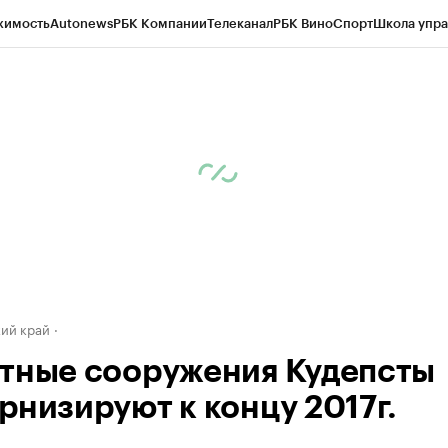
жимость
Autonews
РБК Компании
Телеканал
РБК Вино
Спорт
Школа упра
д
Стиль
Крипто
РБК Бизнес-среда
Дискуссионный клуб
Исследования
К
а контрагентов
Политика
Экономика
Бизнес
Технологии и медиа
Фина
ий край
тные сооружения Кудепсты
рнизируют к концу 2017г.