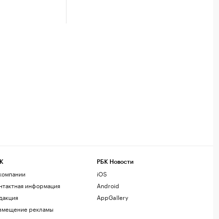
К
РБК Новости
компании
iOS
нтактная информация
Android
дакция
AppGallery
змещение рекламы