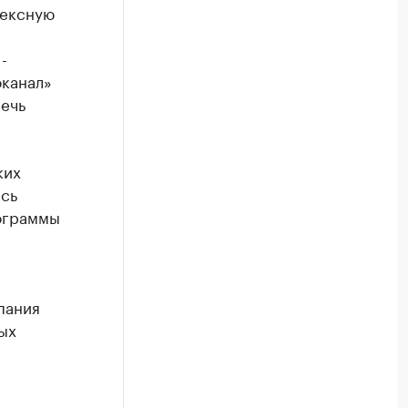
лексную
-
канал»
речь
ких
сь
рограммы
пания
ых