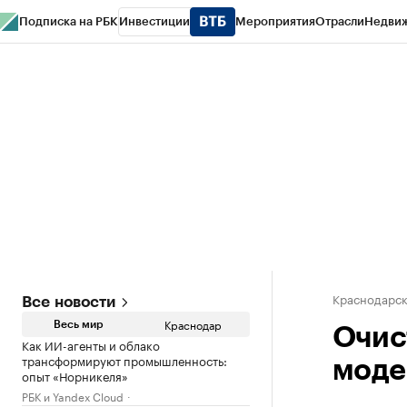
Подписка на РБК
Инвестиции
Мероприятия
Отрасли
Недви
РБК Курсы
РБК Life
Тренды
Визионеры
Национальные проекты
Горо
Газета
Спецпроекты СПб
Конференции СПб
Спецпроекты
Проверк
Краснодарск
Все новости
Краснодар
Весь мир
Очис
Как ИИ-агенты и облако
трансформируют промышленность:
моде
опыт «Норникеля»
РБК и Yandex Cloud