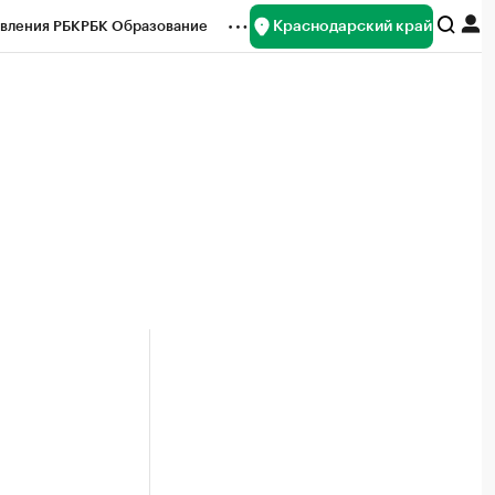
Краснодарский край
вления РБК
РБК Образование
редитные рейтинги
Франшизы
нсы
Рынок наличной валюты