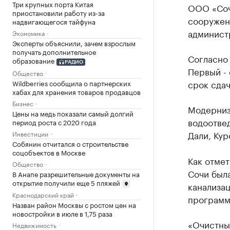
Три крупных порта Китая
ООО «Соч
приостановили работу из-за
сооружени
надвигающегося тайфуна
админист
Экономика
Эксперты объяснили, зачем взрослым
получать дополнительное
Согласно 
образование
РАДИО
Первый - 
Общество
срок сдач
Wildberries сообщила о партнерских
хабах для хранения товаров продавцов
Бизнес
Модерниз
Цены на медь показали самый долгий
водоотвед
период роста с 2020 года
Дали, Кур
Инвестиции
Собянин отчитался о строительстве
соцобъектов в Москве
Как отмет
Общество
Сочи был
В Анапе разрешительные документы на
открытие получили еще 5 пляжей
канализа
Краснодарский край
программ
Назван район Москвы с ростом цен на
новостройки в июле в 1,75 раза
«Очистные
Недвижимость