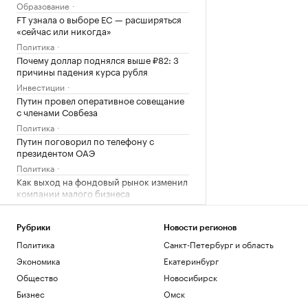
Образование
FT узнала о выборе ЕС — расширяться
«сейчас или никогда»
Политика
Почему доллар поднялся выше ₽82: 3
причины падения курса рубля
Инвестиции
Путин провел оперативное совещание
с членами Совбеза
Политика
Путин поговорил по телефону с
президентом ОАЭ
Политика
Как выход на фондовый рынок изменил
компании малого бизнеса
РБК и МСП Банк
Рубрики
Новости регионов
Загрузить еще
Политика
Санкт-Петербург и область
Экономика
Екатеринбург
Общество
Новосибирск
Бизнес
Омск