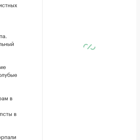
истных
па.
льный
ме
олубые
рам в
псты в
ерпали