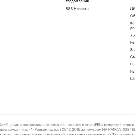
Уведомления
RSS Новости
Др
Об
Ко
до
Хо
Ре
Зн
Са
РБ
РБ
Шк
ения и материалы информационного агентства «РБК» (свидетельство о 
овых коммуникаций (Роскомнадзор) 09.12.2015 за номером ИА №ФС77-63848) 
 связи, информационных технологий и массовых коммуникаций (Роскомнадз