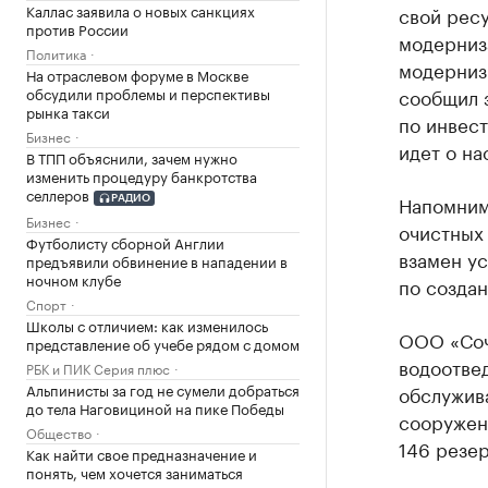
Каллас заявила о новых санкциях
свой рес
против России
модерниз
Политика
модернизи
На отраслевом форуме в Москве
сообщил 
обсудили проблемы и перспективы
рынка такси
по инвест
Бизнес
идет о на
В ТПП объяснили, зачем нужно
изменить процедуру банкротства
селлеров
Напомним,
РАДИО
Бизнес
очистных
Футболисту сборной Англии
взамен у
предъявили обвинение в нападении в
ночном клубе
по созда
Спорт
Школы с отличием: как изменилось
ООО «Соч
представление об учебе рядом с домом
водоотвед
РБК и ПИК Серия плюс
Альпинисты за год не сумели добраться
обслужив
до тела Наговициной на пике Победы
сооружен
Общество
146 резер
Как найти свое предназначение и
понять, чем хочется заниматься