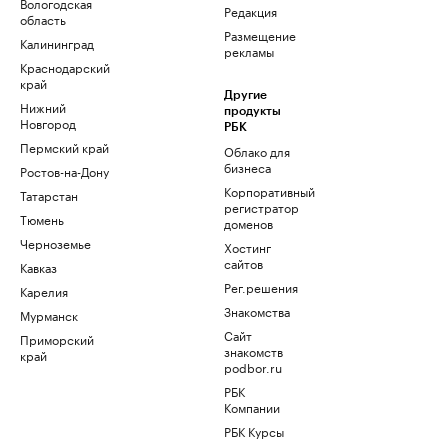
Вологодская
Редакция
область
Размещение
Калининград
рекламы
Краснодарский
край
Другие
Нижний
продукты
Новгород
РБК
Пермский край
Облако для
бизнеса
Ростов-на-Дону
Корпоративный
Татарстан
регистратор
Тюмень
доменов
Черноземье
Хостинг
сайтов
Кавказ
Рег.решения
Карелия
Знакомства
Мурманск
Сайт
Приморский
знакомств
край
podbor.ru
РБК
Компании
РБК Курсы