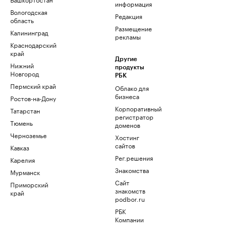
информация
Вологодская
Редакция
область
Размещение
Калининград
рекламы
Краснодарский
край
Другие
Нижний
продукты
Новгород
РБК
Пермский край
Облако для
бизнеса
Ростов-на-Дону
Корпоративный
Татарстан
регистратор
Тюмень
доменов
Черноземье
Хостинг
сайтов
Кавказ
Рег.решения
Карелия
Знакомства
Мурманск
Сайт
Приморский
знакомств
край
podbor.ru
РБК
Компании