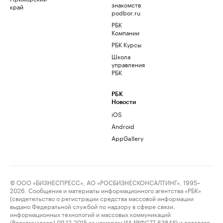
знакомств
край
podbor.ru
РБК
Компании
РБК Курсы
Школа
управления
РБК
РБК
Новости
iOS
Android
AppGallery
© ООО «БИЗНЕСПРЕСС», АО «РОСБИЗНЕСКОНСАЛТИНГ», 1995–
2026. Сообщения и материалы информационного агентства «РБК»
(свидетельство о регистрации средства массовой информации
выдано Федеральной службой по надзору в сфере связи,
информационных технологий и массовых коммуникаций
(Роскомнадзор) 09.12.2015 за номером ИА №ФС77-63848) и сетевого