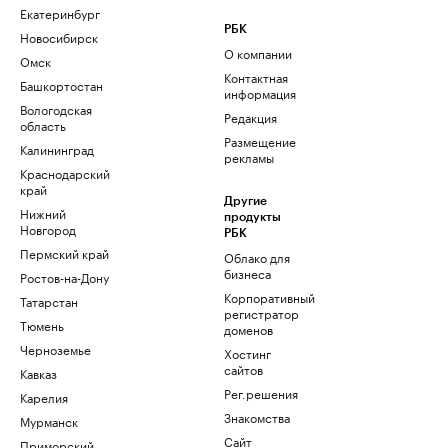
Екатеринбург
РБК
Новосибирск
О компании
Омск
Контактная
Башкортостан
информация
Вологодская
Редакция
область
Размещение
Калининград
рекламы
Краснодарский
край
Другие
Нижний
продукты
Новгород
РБК
Пермский край
Облако для
бизнеса
Ростов-на-Дону
Корпоративный
Татарстан
регистратор
Тюмень
доменов
Черноземье
Хостинг
сайтов
Кавказ
Рег.решения
Карелия
Знакомства
Мурманск
Сайт
Приморский