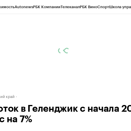
жимость
Autonews
РБК Компании
Телеканал
РБК Вино
Спорт
Школа упра
д
Стиль
Крипто
РБК Бизнес-среда
Дискуссионный клуб
Исследования
К
а контрагентов
Политика
Экономика
Бизнес
Технологии и медиа
Фина
ий край
ток в Геленджик с начала 20
с на 7%