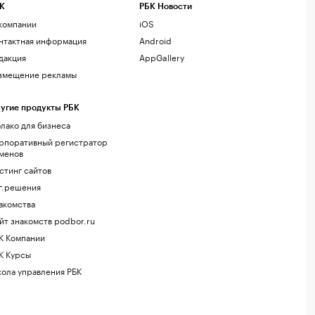
К
РБК Новости
компании
iOS
нтактная информация
Android
дакция
AppGallery
змещение рекламы
угие продукты РБК
лако для бизнеса
рпоративный регистратор
менов
стинг сайтов
г.решения
акомства
йт знакомств podbor.ru
К Компании
К Курсы
ола управления РБК