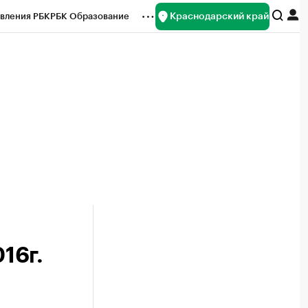
Краснодарский край
вления РБК
РБК Образование
редитные рейтинги
Франшизы
нсы
Рынок наличной валюты
16г.