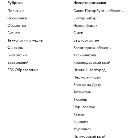
Рубрики
Новости регионов
Sky News рассказал о секретном
Политика
Санкт-Петербург и область
подземном заводе ВСУ, где производят
дроны
Экономика
Екатеринбург
Политика
Общество
Новосибирск
FIVB не накажет Россию за отказ ехать
Бизнес
Омск
на чемпионат мира в Польшу
Технологии и медиа
Башкортостан
Спорт
Кто такой косовар Мирлинд Даку и
Финансы
Вологодская область
почему фанаты «Спартака» ему не рады
Биографии
Калининград
РБК
База знаний
Краснодарский край
Эксперты назвали преимущества и
РБК Образование
Нижний Новгород
недостатки обучения в вузах Китая
Пермский край
РАДИО
Общество
Ростов-на-Дону
Татарстан
Загрузить еще
Тюмень
Черноземье
Кавказ
Карелия
Мурманск
Приморский край