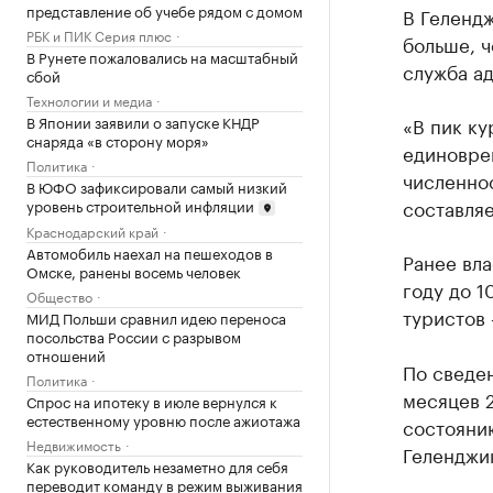
представление об учебе рядом с домом
В Гелендж
РБК и ПИК Серия плюс
больше, ч
В Рунете пожаловались на масштабный
служба а
сбой
Технологии и медиа
В Японии заявили о запуске КНДР
«В пик ку
снаряда «в сторону моря»
единоврем
Политика
численно
В ЮФО зафиксировали самый низкий
составляе
уровень строительной инфляции
Краснодарский край
Автомобиль наехал на пешеходов в
Ранее вл
Омске, ранены восемь человек
году до 1
Общество
туристов 
МИД Польши сравнил идею переноса
посольства России с разрывом
отношений
По сведе
Политика
месяцев 2
Спрос на ипотеку в июле вернулся к
естественному уровню после ажиотажа
состоянию
Недвижимость
Геленджик
Как руководитель незаметно для себя
переводит команду в режим выживания