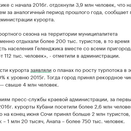
ике с начала 2016г. отдохнули 3,9 млн человек, что н
ем за аналогичный период прошлого года, сообщает 
дминистрации курорта.
рортного сезона на территории муниципалитета
енно отдыхали более 200 тыс. туристов, в то время 
сть населения Геленджика вместе со всеми пригоро
т 112 тыс. человек», - отметили в администрации.
асти курорта
заявляли
о планах по росту турпотока в 
0% к уровню 2015г. Тогда город принял рекордное чи
— свыше 4 млн человек.
ниям пресс-службы краевой администрации, за первы
016г. курорты Кубани посетили более 2,6 млн челове
 на конец июня Сочи принял больше 2 млн туристов,
 – 1 млн 20 тысяч, Анапа – более 750 тыс. человек.