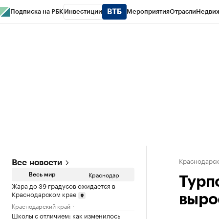
Подписка на РБК
Инвестиции
Мероприятия
Отрасли
Недви
РБК Курсы
РБК Life
Тренды
Визионеры
Национальные проекты
Горо
Газета
Спецпроекты СПб
Конференции СПб
Спецпроекты
Проверк
Краснодарск
Все новости
Краснодар
Весь мир
Турпо
Жара до 39 градусов ожидается в
Краснодарском крае
выро
Краснодарский край
Школы с отличием: как изменилось