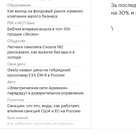
За послед
Образование
Как выход на фондовый рынок изменил
на 30% и 
компании малого бизнеса
РБК и МСП Банк
\
Библия впервые вошла в топ-100
продаж «Эксмо»
Общество
Летчики самолета Cessna 182
рассказали, как выжили без еды и в
холоде
Свое дело
Geely назвал цены на гибридный
кроссовер EX5 EM-R в России
Авто
«Электрические сети Армении»
передадут в доверительное управление
Политика
Санкции: что это, виды, как работают,
влияние санкций США и ЕС на Россию
База знаний
Как работает крупнейшая товарно-
сырьевая биржа страны
РБК и Петербургская Биржа