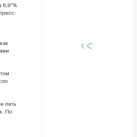
а 6,9 %
пресс-
как
дами
этом
сло
е пять
к. По