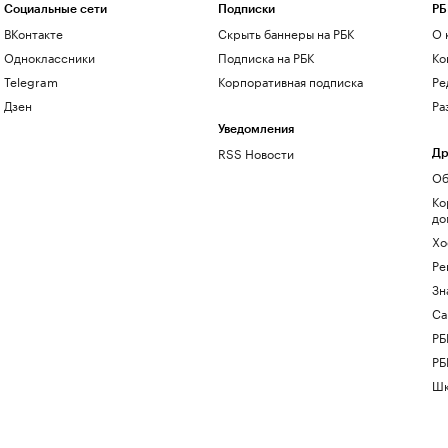
Социальные сети
Подписки
РБ
ВКонтакте
Скрыть баннеры на РБК
О 
Одноклассники
Подписка на РБК
Ко
Telegram
Корпоративная подписка
Ре
Дзен
Ра
Уведомления
RSS Новости
Др
Об
Ко
до
Хо
Ре
Зн
Са
РБ
РБ
Шк