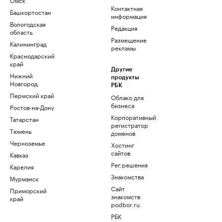
Контактная
Башкортостан
информация
Вологодская
Редакция
область
Размещение
Калининград
рекламы
Краснодарский
край
Другие
Нижний
продукты
Новгород
РБК
Пермский край
Облако для
бизнеса
Ростов-на-Дону
Корпоративный
Татарстан
регистратор
Тюмень
доменов
Черноземье
Хостинг
сайтов
Кавказ
Рег.решения
Карелия
Знакомства
Мурманск
Сайт
Приморский
знакомств
край
podbor.ru
РБК