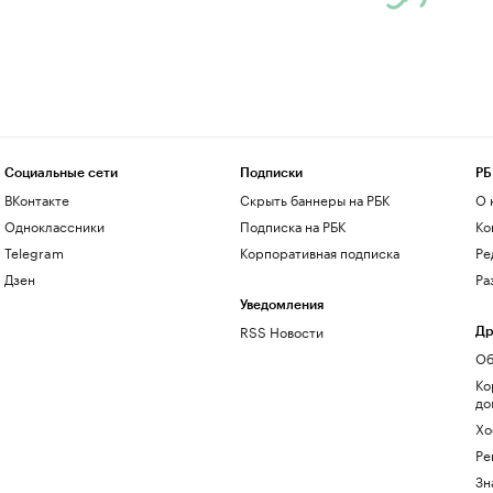
Социальные сети
Подписки
РБ
ВКонтакте
Скрыть баннеры на РБК
О 
Одноклассники
Подписка на РБК
Ко
Telegram
Корпоративная подписка
Ре
Дзен
Ра
Уведомления
RSS Новости
Др
Об
Ко
до
Хо
Ре
Зн