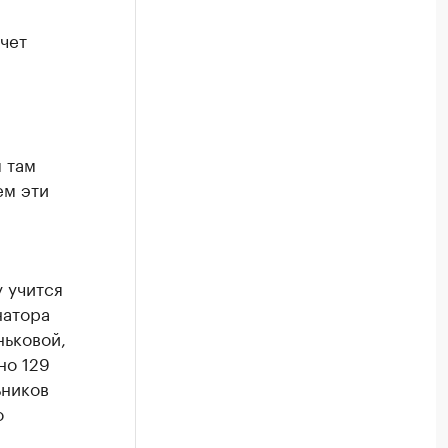
чет
 там
ем эти
 учится
натора
ньковой,
но 129
ьников
о