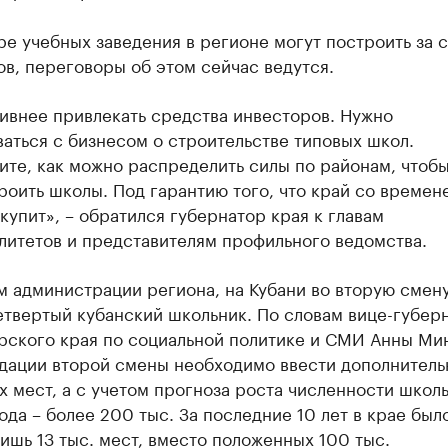
е учебных заведения в регионе могут построить за с
в, переговоры об этом сейчас ведутся.
ивнее привлекать средства инвесторов. Нужно
аться с бизнесом о строительстве типовых школ.
те, как можно распределить силы по районам, чтобы
роить школы. Под гарантию того, что край со времен
купит», – обратился губернатор края к главам
литетов и представителям профильного ведомства.
 администрации региона, на Кубани во вторую смену
етвертый кубанский школьник. По словам вице-губер
рского края по социальной политике и СМИ Анны Ми
идации второй смены необходимо ввести дополнитель
х мест, а с учетом прогноза роста численности школ
ода – более 200 тыс. За последние 10 лет в крае был
ишь 13 тыс. мест, вместо положенных 100 тыс.