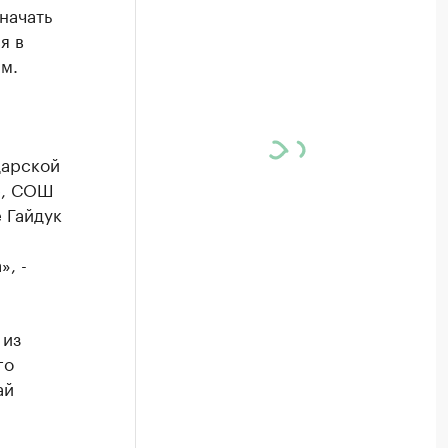
начать
я в
м.
дарской
е, СОШ
 Гайдук
, -
 из
го
ай