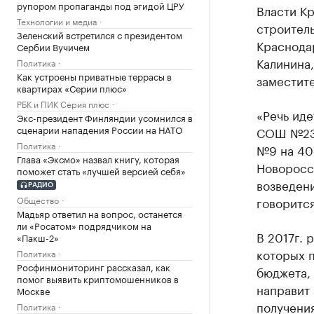
рупором пропаганды под эгидой ЦРУ
Власти Кр
Технологии и медиа
строитель
Зеленский встретился с президентом
Краснодар
Сербии Вучичем
Калинина
Политика
Как устроены приватные террасы в
заместите
квартирах «Серии плюс»
РБК и ПИК Серия плюс
«Речь иде
Экс-президент Финляндии усомнился в
сценарии нападения России на НАТО
СОШ №23,
Политика
№9 на 40
Глава «Эксмо» назвал книгу, которая
Новоросси
поможет стать «лучшей версией себя»
возведени
РАДИО
Общество
говоритс
Мадьяр ответил на вопрос, останется
ли «Росатом» подрядчиком на
В 2017г. 
«Пакш-2»
которых п
Политика
Росфинмониторинг рассказал, как
бюджета,
помог выявить криптомошенников в
направит 
Москве
получени
Политика