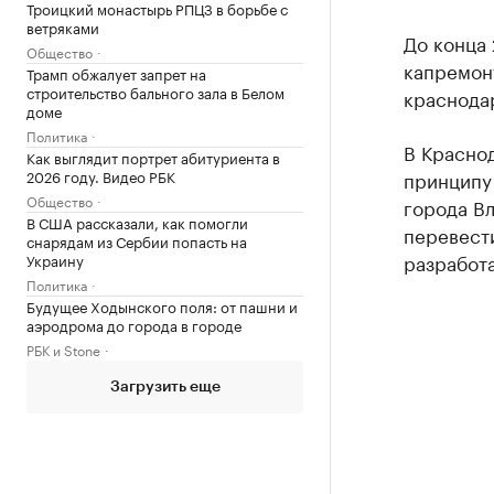
Троицкий монастырь РПЦЗ в борьбе с
ветряками
До конца 
Общество
капремонт
Трамп обжалует запрет на
строительство бального зала в Белом
краснода
доме
Политика
В Краснод
Как выглядит портрет абитуриента в
2026 году. Видео РБК
принципу 
Общество
города Вл
В США рассказали, как помогли
перевести
снарядам из Сербии попасть на
разработа
Украину
Политика
Будущее Ходынского поля: от пашни и
аэродрома до города в городе
РБК и Stone
Загрузить еще