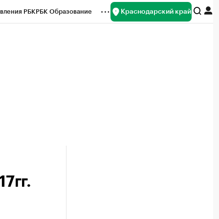
Краснодарский край
вления РБК
РБК Образование
редитные рейтинги
Франшизы
нсы
Рынок наличной валюты
7гг.