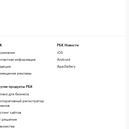
К
РБК Новости
компании
iOS
нтактная информация
Android
дакция
AppGallery
змещение рекламы
угие продукты РБК
лако для бизнеса
рпоративный регистратор
менов
стинг сайтов
г.решения
акомства