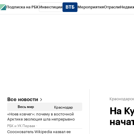
Подписка на РБК
Инвестиции
Мероприятия
Отрасли
Недви
РБК Курсы
РБК Life
Тренды
Визионеры
Национальные проекты
Горо
Газета
Спецпроекты СПб
Конференции СПб
Спецпроекты
Проверк
Краснодарск
Все новости
Краснодар
Весь мир
На К
«Ноев ковчег»: почему в восточной
Арктике эволюция шла непрерывно
нача
РБК и УК Первая
Сооснователь Wikipedia назвал ее