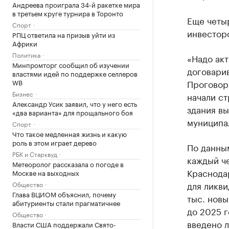
Андреева проиграла 34-й ракетке мира
в третьем круге турнира в Торонто
Еще четыр
Спорт
инвесторо
РПЦ ответила на призыв уйти из
Африки
Политика
«Надо акт
Минпромторг сообщил об изучении
договарив
властями идей по поддержке селлеров
WB
Проговори
Бизнес
начали ст
Александр Усик заявил, что у него есть
здания вы
«два варианта» для прощального боя
муниципа
Спорт
Что такое медленная жизнь и какую
роль в этом играет дерево
По данным
РБК и Старквуд
каждый ч
Метеоролог рассказала о погоде в
Краснода
Москве на выходных
для ликв
Общество
Глава ВЦИОМ объяснил, почему
тыс. новы
абитуриенты стали прагматичнее
до 2025 г
Общество
введено л
Власти США поддержали Свято-