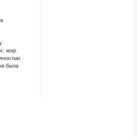
 в
у
г. мэр
олностью
же была