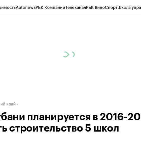
жимость
Autonews
РБК Компании
Телеканал
РБК Вино
Спорт
Школа упра
д
Стиль
Крипто
РБК Бизнес-среда
Дискуссионный клуб
Исследования
К
а контрагентов
Политика
Экономика
Бизнес
Технологии и медиа
Фина
ий край
убани планируется в 2016-201
ть строительство 5 школ