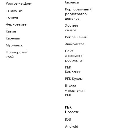
бизнеса
Ростов-на-Дону
Корпоративный
Татарстан
регистратор
Тюмень
доменов
Черноземье
Хостинг
сайтов
Кавказ
Рег.решения
Карелия
Знакомства
Мурманск
Сайт
Приморский
знакомств
край
podbor.ru
РБК
Компании
РБК Курсы
Школа
управления
РБК
РБК
Новости
iOS
Android