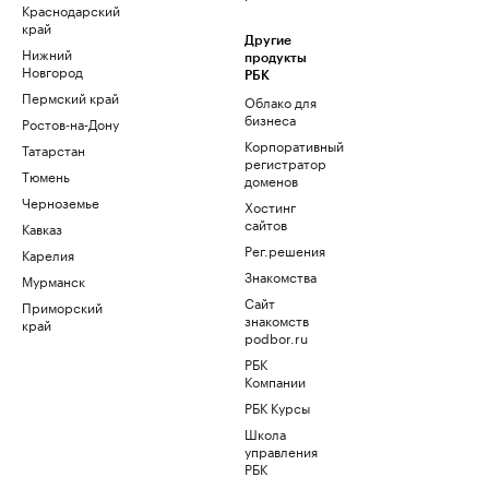
Краснодарский
край
Другие
Нижний
продукты
Новгород
РБК
Пермский край
Облако для
бизнеса
Ростов-на-Дону
Корпоративный
Татарстан
регистратор
Тюмень
доменов
Черноземье
Хостинг
сайтов
Кавказ
Рег.решения
Карелия
Знакомства
Мурманск
Сайт
Приморский
знакомств
край
podbor.ru
РБК
Компании
РБК Курсы
Школа
управления
РБК