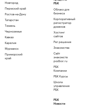
Новгород
РБК
Пермский край
Облако для
бизнеса
Ростов-на-Дону
Корпоративный
Татарстан
регистратор
Тюмень
доменов
Черноземье
Хостинг
сайтов
Кавказ
Рег.решения
Карелия
Знакомства
Мурманск
Сайт
Приморский
знакомств
край
podbor.ru
РБК
Компании
РБК Курсы
Школа
управления
РБК
РБК
Новости