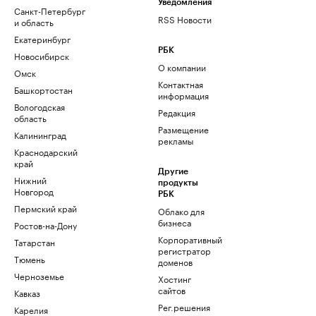
Уведомления
Санкт-Петербург
RSS Новости
и область
Екатеринбург
РБК
Новосибирск
О компании
Омск
Контактная
Башкортостан
информация
Вологодская
Редакция
область
Размещение
Калининград
рекламы
Краснодарский
край
Другие
Нижний
продукты
Новгород
РБК
Пермский край
Облако для
бизнеса
Ростов-на-Дону
Корпоративный
Татарстан
регистратор
Тюмень
доменов
Черноземье
Хостинг
сайтов
Кавказ
Рег.решения
Карелия