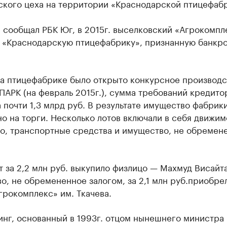
ского цеха на территории «Краснодарской птицефабр
 сообщал РБК Юг, в 2015г. выселковский «Агрокомпл
«Краснодарскую птицефабрику», признанную банкро
на птицефабрике было открыто конкурсное производс
АРК (на февраль 2015г.), сумма требований кредито
 почти 1,3 млрд руб. В результате имущество фабрик
о на торги. Несколько лотов включали в себя движим
о, транспортные средства и имущество, не обремен
 за 2,2 млн руб. выкупило физлицо — Махмуд Висайта
, не обремененное залогом, за 2,1 млн руб.приобре
рокомплекс» им. Ткачева.
инг, основанный в 1993г. отцом нынешнего министра