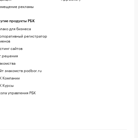
змещение рекламы
угие продукты РБК
лако для бизнеса
рпоративный регистратор
менов
стинг сайтов
г.решения
акомства
йт знакомств podbor.ru
К Компании
К Курсы
ола управления РБК