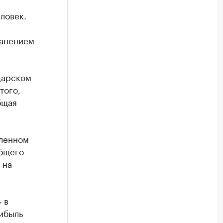
ловек.
ранением
дарском
того,
бщая
вленном
общего
 на
 в
рибыль