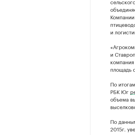
сельского
объединяе
Компании
птицевод
и логисти
«Агроком
и Ставроп
компания
площадь с
По итогам
РБК Юг
р
объема вы
выселковс
По данным
2015г. ув