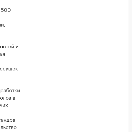
 500
и,
остей и
ая
несушек
еработки
олов в
чих
сандра
ельство