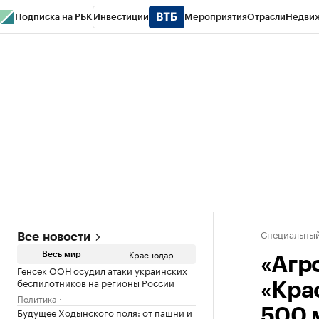
Подписка на РБК
Инвестиции
Мероприятия
Отрасли
Недви
РБК Курсы
РБК Life
Тренды
Визионеры
Национальные проекты
Горо
Газета
Спецпроекты СПб
Конференции СПб
Спецпроекты
Проверк
Специальный
Все новости
Краснодар
Весь мир
«Агр
Генсек ООН осудил атаки украинских
беспилотников на регионы России
«Кра
Политика
Будущее Ходынского поля: от пашни и
500 