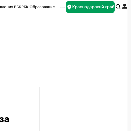
Краснодарский край
вления РБК
РБК Образование
редитные рейтинги
Франшизы
нсы
Рынок наличной валюты
за