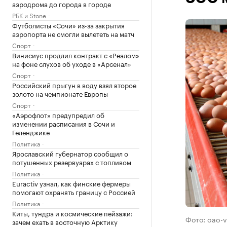
аэродрома до города в городе
РБК и Stone
Футболисты «Сочи» из-за закрытия
аэропорта не смогли вылететь на матч
Спорт
Винисиус продлил контракт с «Реалом»
на фоне слухов об уходе в «Арсенал»
Спорт
Российский прыгун в воду взял второе
золото на чемпионате Европы
Спорт
«Аэрофлот» предупредил об
изменении расписания в Сочи и
Геленджике
Политика
Ярославский губернатор сообщил о
потушенных резервуарах с топливом
Политика
Euractiv узнал, как финские фермеры
помогают охранять границу с Россией
Политика
Киты, тундра и космические пейзажи:
Фото: oao-v
зачем ехать в восточную Арктику