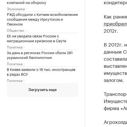
кондитер
компаний на оборону
Экономика
РЖД обсудили с Китаем возобновление
Как ранее
сообщения между Иркутском и
приобрел
Пекином
2012г.
Общество
ЕК не увидела связи России с
миграционным кризисом в Сеуте
В 2012г. 
Политика
данным СП
За день в регионах России сбили 281
украинский беспилотник
составила
Политика
выставлен
В Киеве заявили о 16 тыс. иностранцев
имуществ
в рядах ВСУ
залогом.
Политика
Загрузить еще
Транспорт
Имущество
фирма «Аг
Агрохолд