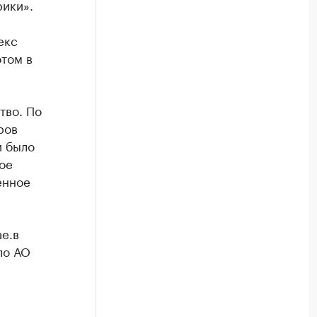
ики».
екс
том в
тво. По
ров
и было
ое
енное
е.в
ло АО