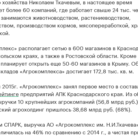
 хозяйства Николаем Ткачевым, в настоящее время
т более 60 компаний, где работает свыше 24 тыс. че
 занимаются животноводством, растениеводством,
ством, производством кормов, мясопереработкой, х
кой.
плекс» располагает сетью в 600 магазинов в Красно
ольском краях, а также в Ростовской области. Кроме 
 планирует открыть еще 50-60 магазинов в Крыму. О
кладов «Агрокомплекса» достигает 172,8 тыс. кв. м.
 2015г. «Агрокомплекс» занял первое место в соста
ейтинге
предприятий АПК Краснодарского края. Из 
ручки 10 крупнейших агрокомпаний (56,8 млрд руб.)
кий агрохолдинг пришлось 38,68 млрд руб. (68%).
 СПАРК, выручка АО «Агрокомплекс им. Н.И.Ткачева»
еличилась на 46% по сравнению с 2014 г., а чистая п