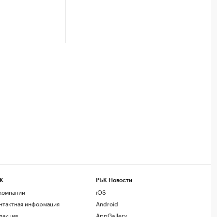
К
РБК Новости
компании
iOS
нтактная информация
Android
дакция
AppGallery