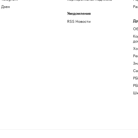
Дзен
Ра
Уведомления
RSS Новости
Др
Об
Ко
до
Хо
Ре
Зн
Са
РБ
РБ
Шк