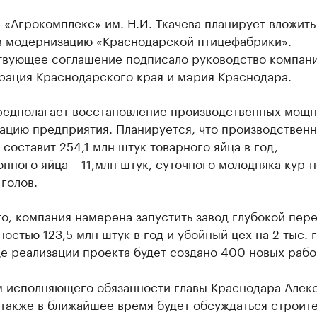
«Агрокомплекс» им. Н.И. Ткачева планирует вложить
 в модернизацию «Краснодарской птицефабрики».
твующее соглашение подписало руководство компани
рация Краснодарского края и мэрия Краснодара.
редполагает восстановление производственных мощн
ацию предприятия. Планируется, что производственн
составит 254,1 млн штук товарного яйца в год,
нного яйца – 11,млн штук, суточного молодняка кур-
 голов.
о, компания намерена запустить завод глубокой пер
остью 123,5 млн штук в год и убойный цех на 2 тыс. г
де реализации проекта будет создано 400 новых рабо
м исполняющего обязанности главы Краснодара Алек
также в ближайшее время будет обсуждаться строит