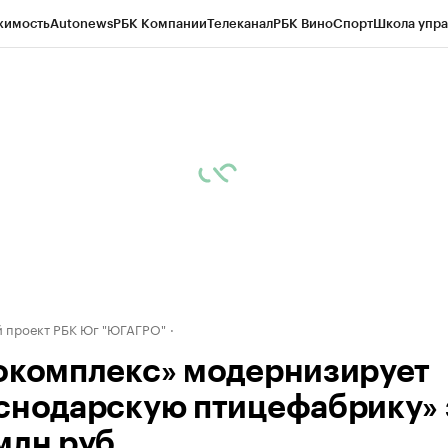
жимость
Autonews
РБК Компании
Телеканал
РБК Вино
Спорт
Школа упра
д
Стиль
Крипто
РБК Бизнес-среда
Дискуссионный клуб
Исследования
К
а контрагентов
Политика
Экономика
Бизнес
Технологии и медиа
Фина
 проект РБК Юг "ЮГАГРО"
окомплекс» модернизирует
снодарскую птицефабрику» 
млн руб.