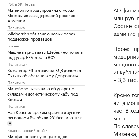
РБК и УК Первая
АО фирма 
Матвиенко предупредила о мерах
Москвы из-за задержаний россиян в
млн руб.
Армении
Соответс
Политика
админист
Wildberries объявил о новых мерах
поддержки продавцов
Бизнес
Проект п
Машина врио главы Шебекино попала
модерниз
под удар FPV‑дрона ВСУ
мощность 
Политика
Командир 76-й дивизии ВДВ доложил
инкубацио
Путину об обстановке у Доброполья
– 3,3 тыс.
Политика
Минобороны заявило об ударе по
Кроме тог
складам и логистическому хабу под
Киевом
яйца мощн
Политика
час. В хо
Над Краснодарским краем и другими
мест.
регионами РФ сбили 281 беспилотник
По слова
Краснодарский край
Михеева, 
Минфин оценит учет расходов