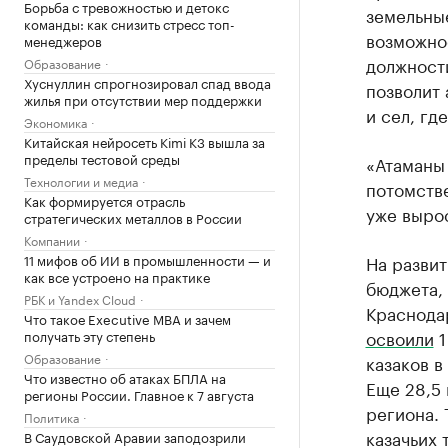
Борьба с тревожностью и детокс
земельные
команды: как снизить стресс топ-
возможнос
менеджеров
должности
Образование
Хуснуллин спрогнозировал спад ввода
позволит 
жилья при отсутствии мер поддержки
и сел, гд
Экономика
Китайская нейросеть Kimi K3 вышла за
пределы тестовой среды
«Атаманы 
Технологии и медиа
потомстве
Как формируется отрасль
уже вырос
стратегических металлов в России
Компании
11 мифов об ИИ в промышленности — и
На развит
как все устроено на практике
бюджета,
РБК и Yandex Cloud
Краснодар
Что такое Executive MBA и зачем
освоили
1
получать эту степень
Образование
казаков в
Что известно об атаках БПЛА на
Еще 28,5 
регионы России. Главное к 7 августа
региона. 
Политика
казачьих 
В Саудовской Аравии заподозрили