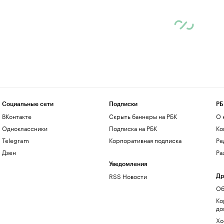
Социальные сети
Подписки
РБ
ВКонтакте
Скрыть баннеры на РБК
О 
Одноклассники
Подписка на РБК
Ко
Telegram
Корпоративная подписка
Ре
Дзен
Ра
Уведомления
RSS Новости
Др
Об
Ко
до
Хо