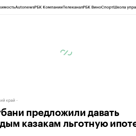
жимость
Autonews
РБК Компании
Телеканал
РБК Вино
Спорт
Школа упра
д
Стиль
Крипто
РБК Бизнес-среда
Дискуссионный клуб
Исследования
К
а контрагентов
Политика
Экономика
Бизнес
Технологии и медиа
Фина
ий край
убани предложили давать
дым казакам льготную ипот