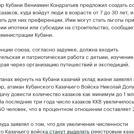
ор Кубани Вениамин Кондратьев предложил создать с
азаков, куда войдут люди в возрасте от 7 до 30 лет, и
ть для них преференции. Ими могут стать льготы пр
ии ипотеки или субсидии на строительство, сообщае
дминистрации Кубани.
нции союза, согласно задумке, должна входить
ельская и патриотическая работа с детьми, изучение
края через организацию путешествий и экспедиций.
ланах вернуть на Кубани казачий уклад жизни заявлял 
р, атаман Кубанского Казачьего Войска Николай Долу
дачу довести количество казаков как минимум до 1 мл
За последние три года число казаков ККВ увеличилось
 50 человек, что в процентном отношении составляет 
уда заявлял о том, что для увеличения численности
о Казачьего войск
а станут выделять
реестровым каза