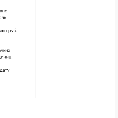
ране
ель
млн руб.
ачьих
диниц.
 дату