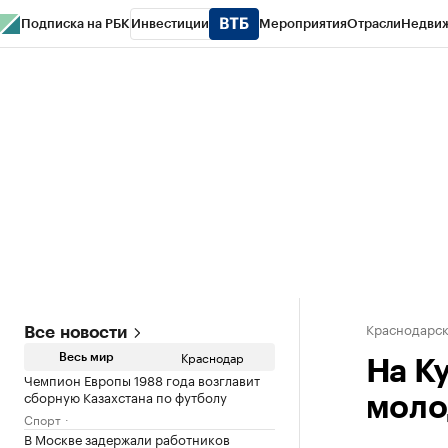
Подписка на РБК
Инвестиции
Мероприятия
Отрасли
Недви
РБК Курсы
РБК Life
Тренды
Визионеры
Национальные проекты
Горо
Газета
Спецпроекты СПб
Конференции СПб
Спецпроекты
Проверк
Краснодарск
Все новости
Краснодар
Весь мир
На К
Чемпион Европы 1988 года возглавит
сборную Казахстана по футболу
моло
Спорт
В Москве задержали работников