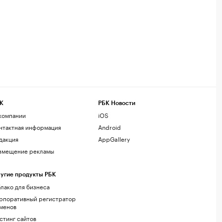
К
РБК Новости
компании
iOS
нтактная информация
Android
дакция
AppGallery
змещение рекламы
угие продукты РБК
лако для бизнеса
рпоративный регистратор
менов
стинг сайтов