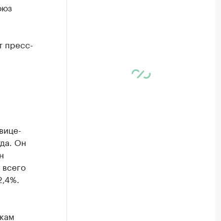
оюз
и
т пресс-
вице-
да. Он
н
 всего
2,4%.
кам