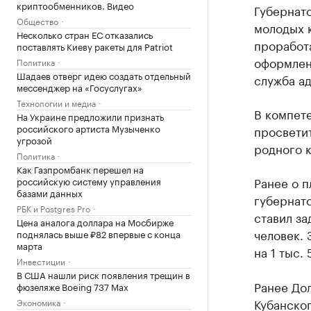
криптообменников. Видео
Губернат
Общество
молодых к
Несколько стран ЕС отказались
проработа
поставлять Киеву ракеты для Patriot
оформлен
Политика
Шадаев отверг идею создать отдельный
служба а
мессенджер на «Госуслугах»
Технологии и медиа
В компете
На Украине предложили признать
российского артиста Музыченко
просветит
угрозой
родного 
Политика
Как Газпромбанк перешел на
Ранее о п
российскую систему управления
базами данных
губернато
РБК и Postgres Pro
ставил за
Цена аналога доллара на Мосбирже
человек. 
поднялась выше ₽82 впервые с конца
марта
на 1 тыс.
Инвестиции
В США нашли риск появления трещин в
Ранее Дол
фюзеляже Boeing 737 Max
Кубанског
Экономика