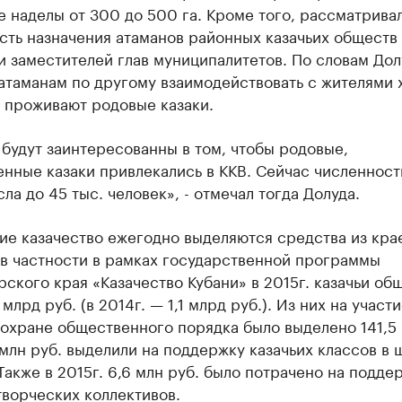
 наделы от 300 до 500 га. Кроме того, рассматрива
ть назначения атаманов районных казачьих обществ
 заместителей глав муниципалитетов. По словам Дол
атаманам по другому взаимодействовать с жителями 
е проживают родовые казаки.
будут заинтересованны в том, чтобы родовые,
нные казаки привлекались в ККВ. Сейчас численност
ла до 45 тыс. человек», - отмечал тогда Долуда.
ие казачество ежегодно выделяются средства из кра
 в частности в рамках государственной программы
ского края «Казачество Кубани» в 2015г. казачьи об
 млрд руб. (в 2014г. — 1,1 млрд руб.). Из них на участ
 охране общественного порядка было выделено 141,5 
млн руб. выделили на поддержку казачьих классов в 
Также в 2015г. 6,6 млн руб. было потрачено на подде
творческих коллективов.