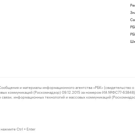
Ре
Зн
Са
РБ
РБ
Шк
ения и материалы информационного агентства «РБК» (свидетельство о 
овых коммуникаций (Роскомнадзор) 09.12.2015 за номером ИА №ФС77-63848) 
 связи, информационных технологий и массовых коммуникаций (Роскомнадз
нажмите Ctrl + Enter