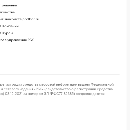
г.решения
акомства
йт знакомств podbor.ru
К Компании
К Курсы
ола управления РБК
регистрации средства массовой информации выдано Федеральной
и сетевого издания «РБК» (свидетельство о регистрации средства
ор) 03.12.2021 за номером ЭЛ №ФС77-82385) сопровождаются