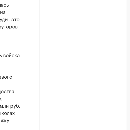
лась
 на
уды, это
хуторов
ь войска
евого
щества
ие
млн руб.
школах
ржку