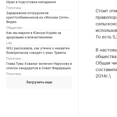
Иран в подготовке нападения
Политика
Стоит отм
Задержание сотрудников
правопоря
криптообменников из «Москва-Сити».
Видео
сельскохо
Общество
использов
Как мы ездили в Южную Корею за
То есть 5
здоровьем и впечатлениями
Life
WSJ рассказала, как утечки о нехватке
В настоящ
боеприпасов «сводят с ума» Трампа
общества.
Политика
Общая чис
Глава Тувы Ховалыг включил Нарусову в
список кандидатов в Совет Федерации
составила
Политика
2014г.\
Загрузить еще