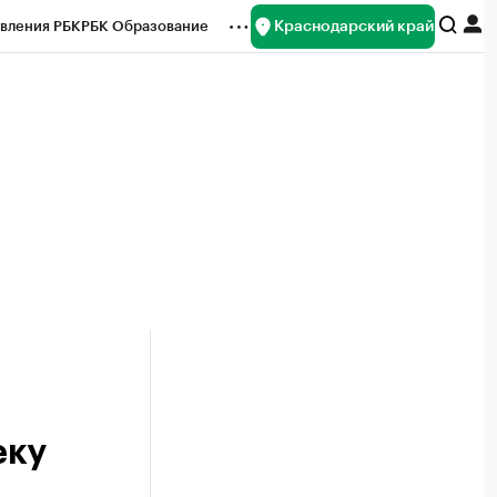
Краснодарский край
вления РБК
РБК Образование
редитные рейтинги
Франшизы
нсы
Рынок наличной валюты
еку