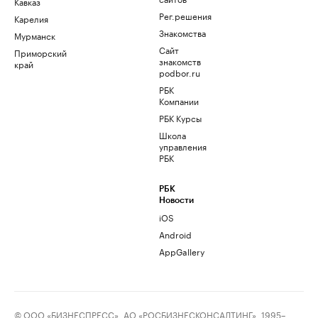
Кавказ
Рег.решения
Карелия
Знакомства
Мурманск
Сайт
Приморский
знакомств
край
podbor.ru
РБК
Компании
РБК Курсы
Школа
управления
РБК
РБК
Новости
iOS
Android
AppGallery
© ООО «БИЗНЕСПРЕСС», АО «РОСБИЗНЕСКОНСАЛТИНГ», 1995–