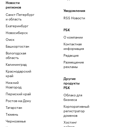
Новости
регионов
Уведомления
Санкт-Петербург
RSS Новости
и область
Екатеринбург
РБК
Новосибирск
О компании
Омск
Контактная
Башкортостан
информация
Вологодская
Редакция
область
Размещение
Калининград
рекламы
Краснодарский
край
Другие
Нижний
продукты
Новгород
РБК
Пермский край
Облако для
бизнеса
Ростов-на-Дону
Корпоративный
Татарстан
регистратор
Тюмень
доменов
Черноземье
Хостинг
сайтов