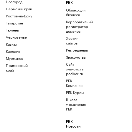
Новгород
РБК
Пермский край
Облако для
бизнеса
Ростов-на-Дону
Корпоративный
Татарстан
регистратор
Тюмень
доменов
Черноземье
Хостинг
сайтов
Кавказ
Рег.решения
Карелия
Знакомства
Мурманск
Сайт
Приморский
знакомств
край
podbor.ru
РБК
Компании
РБК Курсы
Школа
управления
РБК
РБК
Новости