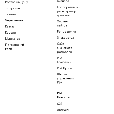
бизнеса
Ростов-на-Дону
Корпоративный
Татарстан
регистратор
Тюмень
доменов
Черноземье
Хостинг
сайтов
Кавказ
Рег.решения
Карелия
Знакомства
Мурманск
Сайт
Приморский
знакомств
край
podbor.ru
РБК
Компании
РБК Курсы
Школа
управления
РБК
РБК
Новости
iOS
Android