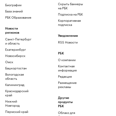
Скрыть баннеры
Биографии
на РБК
База знаний
Подписка на РБК
РБК Образование
Корпоративная
подписка
Новости
регионов
Уведомления
Санкт-Петербург
RSS Новости
и область
Екатеринбург
РБК
Новосибирск
О компании
Омск
Контактная
Башкортостан
информация
Вологодская
Редакция
область
Размещение
Калининград
рекламы
Краснодарский
край
Другие
Нижний
продукты
Новгород
РБК
Пермский край
Облако для