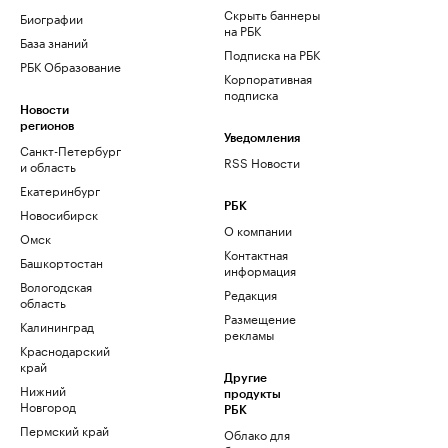
Скрыть баннеры
Биографии
на РБК
База знаний
Подписка на РБК
РБК Образование
Корпоративная
подписка
Новости
регионов
Уведомления
Санкт-Петербург
RSS Новости
и область
Екатеринбург
РБК
Новосибирск
О компании
Омск
Контактная
Башкортостан
информация
Вологодская
Редакция
область
Размещение
Калининград
рекламы
Краснодарский
край
Другие
Нижний
продукты
Новгород
РБК
Пермский край
Облако для