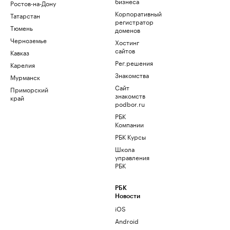
бизнеса
Ростов-на-Дону
Корпоративный
Татарстан
регистратор
Тюмень
доменов
Черноземье
Хостинг
сайтов
Кавказ
Рег.решения
Карелия
Знакомства
Мурманск
Сайт
Приморский
знакомств
край
podbor.ru
РБК
Компании
РБК Курсы
Школа
управления
РБК
РБК
Новости
iOS
Android