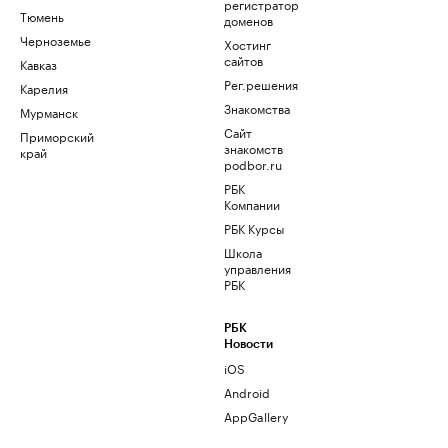
регистратор
Тюмень
доменов
Черноземье
Хостинг
сайтов
Кавказ
Рег.решения
Карелия
Знакомства
Мурманск
Сайт
Приморский
знакомств
край
podbor.ru
РБК
Компании
РБК Курсы
Школа
управления
РБК
РБК
Новости
iOS
Android
AppGallery