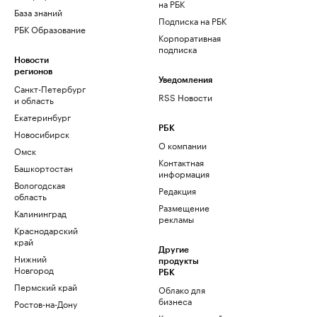
на РБК
База знаний
Подписка на РБК
РБК Образование
Корпоративная
подписка
Новости
регионов
Уведомления
Санкт-Петербург
RSS Новости
и область
Екатеринбург
РБК
Новосибирск
О компании
Омск
Контактная
Башкортостан
информация
Вологодская
Редакция
область
Размещение
Калининград
рекламы
Краснодарский
край
Другие
Нижний
продукты
Новгород
РБК
Пермский край
Облако для
бизнеса
Ростов-на-Дону