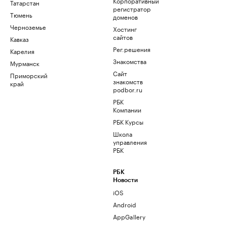
Корпоративный
Татарстан
регистратор
Тюмень
доменов
Черноземье
Хостинг
сайтов
Кавказ
Рег.решения
Карелия
Знакомства
Мурманск
Сайт
Приморский
знакомств
край
podbor.ru
РБК
Компании
РБК Курсы
Школа
управления
РБК
РБК
Новости
iOS
Android
AppGallery