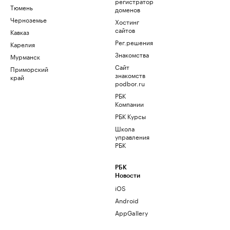
регистратор
Тюмень
доменов
Черноземье
Хостинг
сайтов
Кавказ
Рег.решения
Карелия
Знакомства
Мурманск
Сайт
Приморский
знакомств
край
podbor.ru
РБК
Компании
РБК Курсы
Школа
управления
РБК
РБК
Новости
iOS
Android
AppGallery