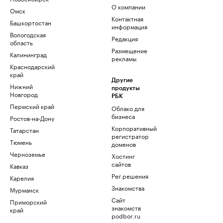
О компании
Омск
Контактная
Башкортостан
информация
Вологодская
Редакция
область
Размещение
Калининград
рекламы
Краснодарский
край
Другие
Нижний
продукты
Новгород
РБК
Пермский край
Облако для
бизнеса
Ростов-на-Дону
Корпоративный
Татарстан
регистратор
Тюмень
доменов
Черноземье
Хостинг
сайтов
Кавказ
Рег.решения
Карелия
Знакомства
Мурманск
Сайт
Приморский
знакомств
край
podbor.ru