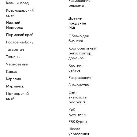
Калининград
рекламы
Краснодарский
край
Другие
Нижний
продукты
Новгород
РБК
Пермский край
Облако для
бизнеса
Ростов-на-Дону
Корпоративный
Татарстан
регистратор
Тюмень
доменов
Черноземье
Хостинг
сайтов
Кавказ
Рег.решения
Карелия
Знакомства
Мурманск
Сайт
Приморский
знакомств
край
podbor.ru
РБК
Компании
РБК Курсы
Школа
управления