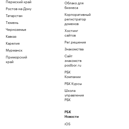
Пермский край
Облако для
бизнеса
Ростов-на-Дону
Корпоративный
Татарстан
регистратор
Тюмень
доменов
Черноземье
Хостинг
сайтов
Кавказ
Рег.решения
Карелия
Знакомства
Мурманск
Сайт
Приморский
знакомств
край
podbor.ru
РБК
Компании
РБК Курсы
Школа
управления
РБК
РБК
Новости
iOS