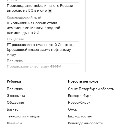
Производство мебели на юге России
выросло на 5% в июне
Краснодарский край
Школьники из России стали
чемпионами Международной
олимпиады по ИИ
Общество
FT рассказала о «маленькой Спарте»,
бросившей вызов всему нефтяному
миру
Политика
Предложенная во главу ФИФА
норвежка призвала Инфантино уйти в
отставку
Спорт
Рубрики
Новости регионов
Финляндия закрыла проходы для дичи
Политика
Санкт-Петербург и область
на границе с Россией
Экономика
Екатеринбург
Общество
Общество
Новосибирск
Что нового построят на Ходынском
Бизнес
Омск
поле
РБК и Stone
Технологии и медиа
Башкортостан
Чему и как сегодня учат топ-
Финансы
Вологодская область
менеджеров: тренды EdTech для