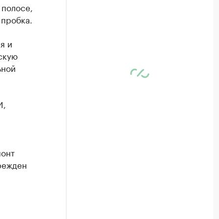
 полосе,
 пробка.
я и
нскую
ьной
И,
онт
режден