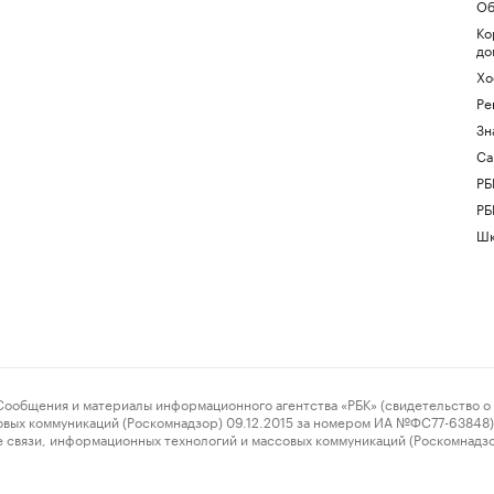
Об
Ко
до
Хо
Ре
Зн
Са
РБ
РБ
Шк
ения и материалы информационного агентства «РБК» (свидетельство о 
овых коммуникаций (Роскомнадзор) 09.12.2015 за номером ИА №ФС77-63848) 
 связи, информационных технологий и массовых коммуникаций (Роскомнадз