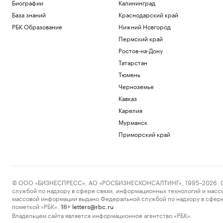
Биографии
Калининград
управленцев
База знаний
Краснодарский край
Образование
Как металлургия и горная добыча стали
РБК Образование
Нижний Новгород
главными драйверами реального ESG
Пермский край
Отрасли
Ростов-на-Дону
Как Трамп решил положить конец
Татарстан
«родильному туризму» в США
Тюмень
Политика
Ахмату Кадырову присвоили звание
Черноземье
Героя Чеченской Республики
Кавказ
Общество
Карелия
L'Equipe узнала о возможном уходе
Мурманск
Сафонова из ПСЖ летом 2027 года
Спорт
Приморский край
Загрузить еще
© ООО «БИЗНЕСПРЕСС», АО «РОСБИЗНЕСКОНСАЛТИНГ», 1995–2026. Сообщ
службой по надзору в сфере связи, информационных технологий и масс
массовой информации выдано Федеральной службой по надзору в сфере
пометкой «РБК».
letters@rbc.ru
18+
Владельцем сайта является информационное агентство «РБК».