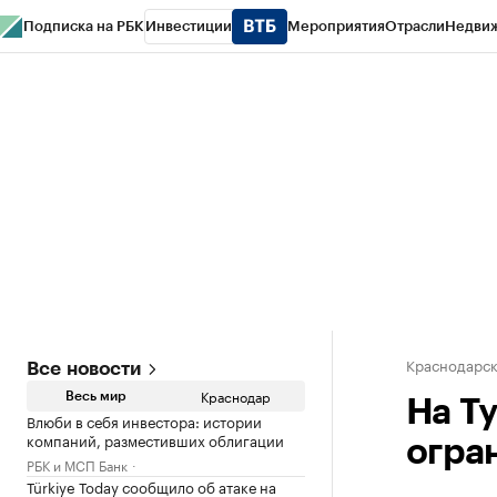
Подписка на РБК
Инвестиции
Мероприятия
Отрасли
Недви
РБК Курсы
РБК Life
Тренды
Визионеры
Национальные проекты
Горо
Газета
Спецпроекты СПб
Конференции СПб
Спецпроекты
Проверк
Краснодарск
Все новости
Краснодар
Весь мир
На Т
Влюби в себя инвестора: истории
компаний, разместивших облигации
огра
РБК и МСП Банк
Türkiye Today сообщило об атаке на