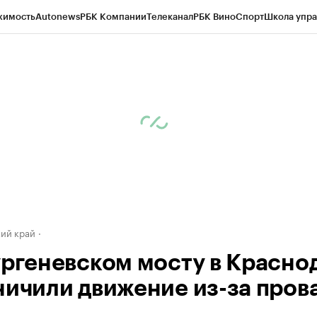
жимость
Autonews
РБК Компании
Телеканал
РБК Вино
Спорт
Школа упра
д
Стиль
Крипто
РБК Бизнес-среда
Дискуссионный клуб
Исследования
К
а контрагентов
Политика
Экономика
Бизнес
Технологии и медиа
Фина
ий край
ургеневском мосту в Красно
ничили движение из-за пров