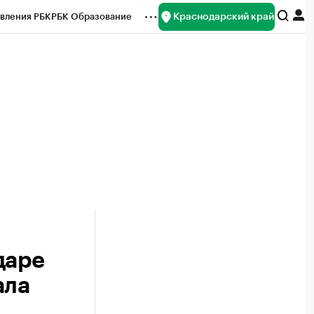
Краснодарский край
вления РБК
РБК Образование
редитные рейтинги
Франшизы
нсы
Рынок наличной валюты
даре
ала