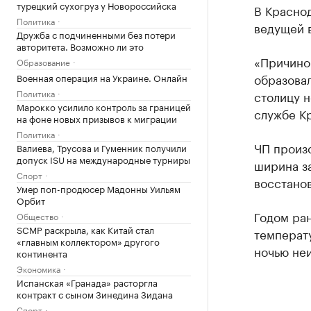
турецкий сухогруз у Новороссийска
В Красно
Политика
ведущей в
Дружба с подчиненными без потери
авторитета. Возможно ли это
«Причино
Образование
образовал
Военная операция на Украине. Онлайн
Политика
столицу н
Марокко усилило контроль за границей
службе К
на фоне новых призывов к миграции
Политика
ЧП произ
Валиева, Трусова и Гуменник получили
допуск ISU на международные турниры
ширина за
Спорт
восстано
Умер поп-продюсер Мадонны Уильям
Орбит
Годом ран
Общество
SCMP раскрыла, как Китай стал
температ
«главным коллектором» другого
ночью не
континента
Экономика
Испанская «Гранада» расторгла
контракт с сыном Зинедина Зидана
Спорт