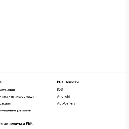
К
РБК Новости
компании
iOS
нтактная информация
Android
дакция
AppGallery
змещение рекламы
угие продукты РБК