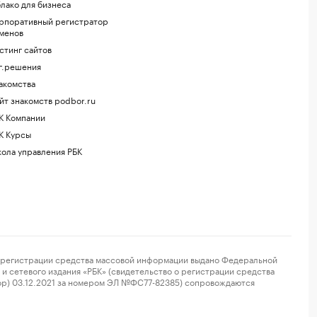
лако для бизнеса
рпоративный регистратор
менов
стинг сайтов
г.решения
акомства
йт знакомств podbor.ru
К Компании
К Курсы
ола управления РБК
регистрации средства массовой информации выдано Федеральной
и сетевого издания «РБК» (свидетельство о регистрации средства
ор) 03.12.2021 за номером ЭЛ №ФС77-82385) сопровождаются