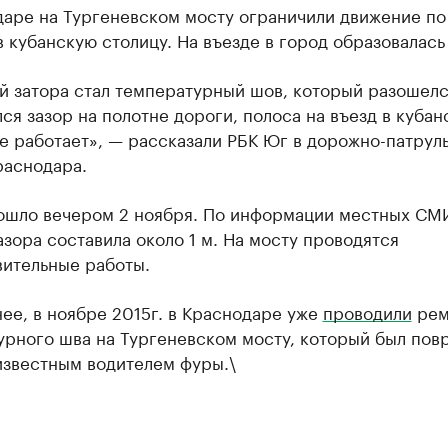
даре на Тургеневском мосту ограничили движение по
 кубанскую столицу. На въезде в город образовалась
й затора стал температурный шов, который разошелс
ся зазор на полотне дороги, полоса на въезд в куба
е работает», — рассказали РБК Юг в дорожно-патрул
раснодара.
ошло вечером 2 ноября. По информации местных СМ
зора составила около 1 м. На мосту проводятся
вительные работы.
ее, в ноябре 2015г. в Краснодаре уже
проводили
рем
урного шва на Тургеневском мосту, который был пов
известным водителем фуры.\