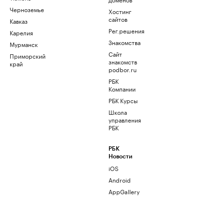
Черноземье
Хостинг
сайтов
Кавказ
Рег.решения
Карелия
Знакомства
Мурманск
Сайт
Приморский
знакомств
край
podbor.ru
РБК
Компании
РБК Курсы
Школа
управления
РБК
РБК
Новости
iOS
Android
AppGallery