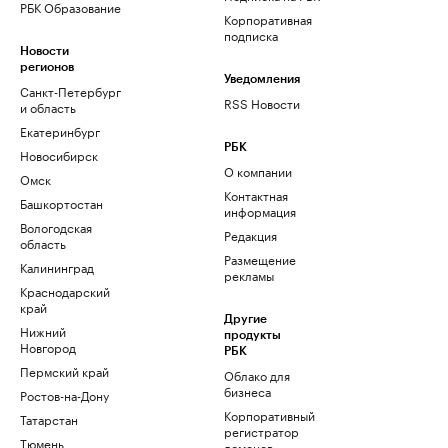
РБК Образование
Корпоративная
подписка
Новости
регионов
Уведомления
Санкт-Петербург
RSS Новости
и область
Екатеринбург
РБК
Новосибирск
О компании
Омск
Контактная
Башкортостан
информация
Вологодская
Редакция
область
Размещение
Калининград
рекламы
Краснодарский
край
Другие
Нижний
продукты
Новгород
РБК
Пермский край
Облако для
бизнеса
Ростов-на-Дону
Корпоративный
Татарстан
регистратор
Тюмень
доменов