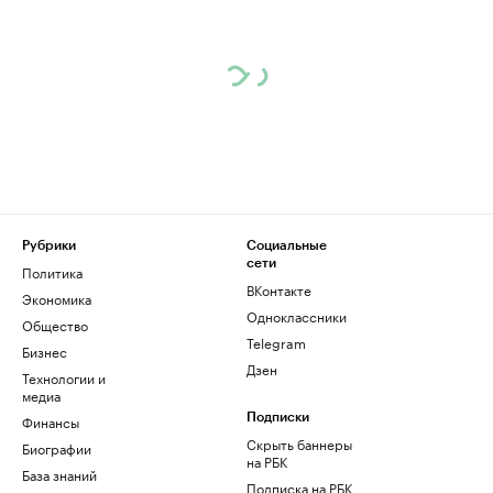
Рубрики
Социальные
сети
Политика
ВКонтакте
Экономика
Одноклассники
Общество
Telegram
Бизнес
Дзен
Технологии и
медиа
Финансы
Подписки
Скрыть баннеры
Биографии
на РБК
База знаний
Подписка на РБК