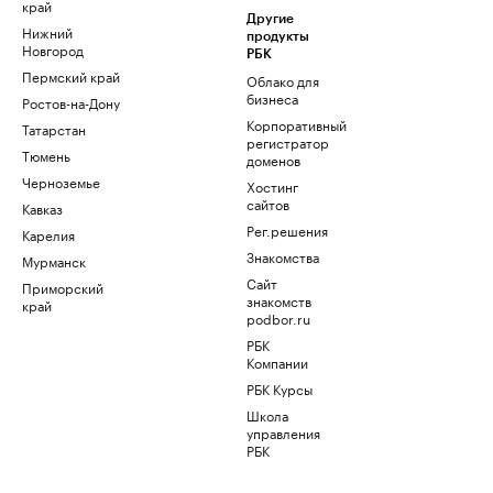
край
Другие
Нижний
продукты
Новгород
РБК
Пермский край
Облако для
бизнеса
Ростов-на-Дону
Корпоративный
Татарстан
регистратор
Тюмень
доменов
Черноземье
Хостинг
сайтов
Кавказ
Рег.решения
Карелия
Знакомства
Мурманск
Сайт
Приморский
знакомств
край
podbor.ru
РБК
Компании
РБК Курсы
Школа
управления
РБК