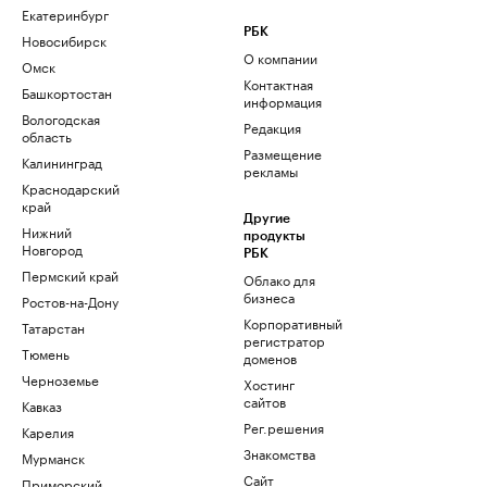
Екатеринбург
РБК
Новосибирск
О компании
Омск
Контактная
Башкортостан
информация
Вологодская
Редакция
область
Размещение
Калининград
рекламы
Краснодарский
край
Другие
Нижний
продукты
Новгород
РБК
Пермский край
Облако для
бизнеса
Ростов-на-Дону
Корпоративный
Татарстан
регистратор
Тюмень
доменов
Черноземье
Хостинг
сайтов
Кавказ
Рег.решения
Карелия
Знакомства
Мурманск
Сайт
Приморский