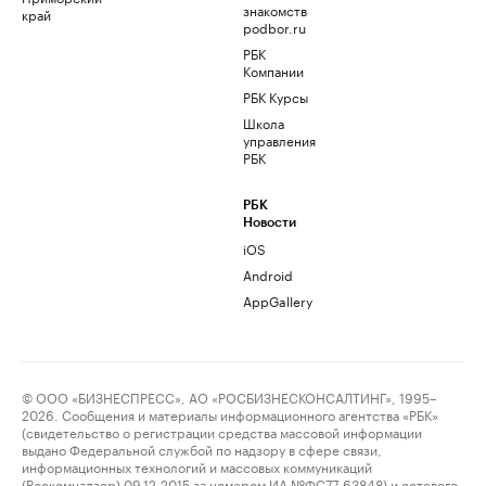
знакомств
край
podbor.ru
РБК
Компании
РБК Курсы
Школа
управления
РБК
РБК
Новости
iOS
Android
AppGallery
© ООО «БИЗНЕСПРЕСС», АО «РОСБИЗНЕСКОНСАЛТИНГ», 1995–
2026. Сообщения и материалы информационного агентства «РБК»
(свидетельство о регистрации средства массовой информации
выдано Федеральной службой по надзору в сфере связи,
информационных технологий и массовых коммуникаций
(Роскомнадзор) 09.12.2015 за номером ИА №ФС77-63848) и сетевого