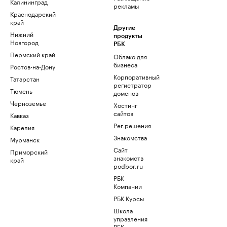
Калининград
рекламы
Краснодарский
край
Другие
Нижний
продукты
Новгород
РБК
Пермский край
Облако для
бизнеса
Ростов-на-Дону
Корпоративный
Татарстан
регистратор
Тюмень
доменов
Черноземье
Хостинг
сайтов
Кавказ
Рег.решения
Карелия
Знакомства
Мурманск
Сайт
Приморский
знакомств
край
podbor.ru
РБК
Компании
РБК Курсы
Школа
управления
РБК