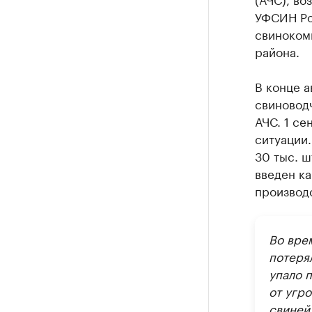
УФСИН Ро
свиноком
района.
В конце а
свиновод
АЧС. 1 се
ситуации
30 тыс. ш
введен ка
производст
Во вре
потерял
упало 
от угр
свиней 