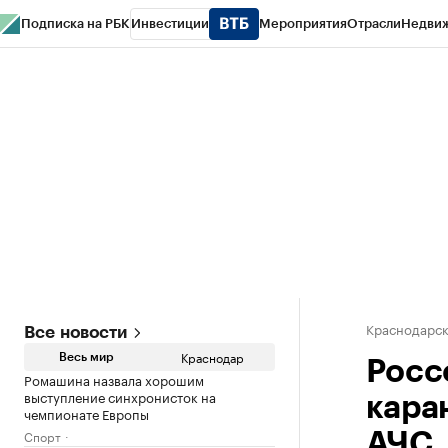
Подписка на РБК
Инвестиции
Мероприятия
Отрасли
Недви
РБК Курсы
РБК Life
Тренды
Визионеры
Национальные проекты
Горо
Газета
Спецпроекты СПб
Конференции СПб
Спецпроекты
Проверк
Краснодарск
Все новости
Краснодар
Весь мир
Росс
Ромашина назвала хорошим
выступление синхронисток на
кара
чемпионате Европы
Спорт
АЧС