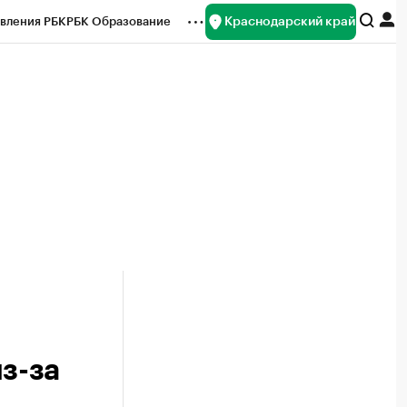
Краснодарский край
вления РБК
РБК Образование
редитные рейтинги
Франшизы
нсы
Рынок наличной валюты
з-за