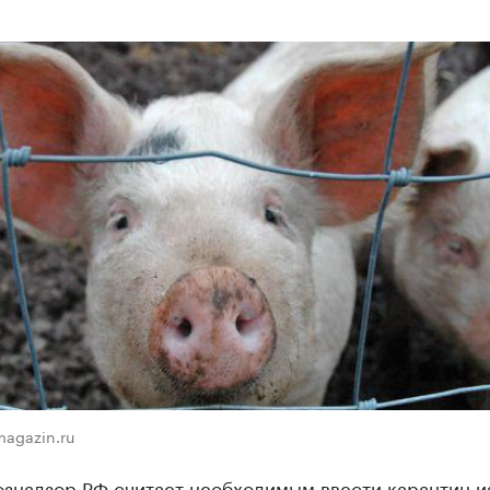
agazin.ru
знадзор РФ считает необходимым ввести карантин и