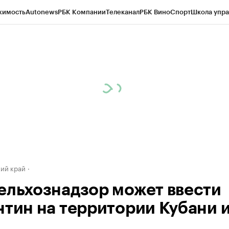
жимость
Autonews
РБК Компании
Телеканал
РБК Вино
Спорт
Школа упра
д
Стиль
Крипто
РБК Бизнес-среда
Дискуссионный клуб
Исследования
К
а контрагентов
Политика
Экономика
Бизнес
Технологии и медиа
Фина
ий край
ельхознадзор может ввести
нтин на территории Кубани и