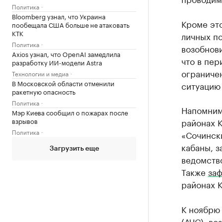
Политика
Bloomberg узнал, что Украина
Кроме эт
пообещала США больше не атаковать
КТК
личных по
Политика
возобнови
Axios узнал, что OpenAI замедлила
что в пер
разработку ИИ-модели Astra
ограничен
Технологии и медиа
В Московской области отменили
ситуацию
ракетную опасность
Политика
Напомним
Мэр Киева сообщил о пожарах после
взрывов
районах К
Политика
«Сочинск
кабаны, з
Загрузить еще
ведомств
Также
за
районах К
К ноябрю
(АЧС), в