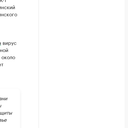
инский
инского
н
вирус
йной
 около
ет
ани
ы
ащиты
вье