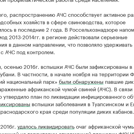
ого, распространению АЧС способствует активное ра
дсобных хозяйств в сфере свиноводства, которое
лось в последние 2 года. В Россельхознадзоре напо
иод 2013-2014гг. в регионе действовали серьезные
ия в данном направлении, что позволяло удерживать
 с АЧС под контролем.
, осенью 2016г. вспышки АЧС были зафиксированы в
убани. В частности, в начале ноября на территории 
ий национальный парк»
были обнаружены
павшие дик
араженные африканской чумой свиней (АЧС). В связи
о утвердило план по ликвидации инфицированного об
фиксированы
вспышки заболевания в Туапсинском и 
раснодарского края среди популяции диких кабанов.
 2016г.
удалось ликвидировать
очаг африканской чумы
озникшей на территории откормочной площадки ФКУ И