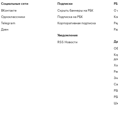
Социальные сети
Подписки
РБ
ВКонтакте
Скрыть баннеры на РБК
О 
Одноклассники
Подписка на РБК
Ко
Telegram
Корпоративная подписка
Ре
Дзен
Ра
Уведомления
RSS Новости
Др
Об
Ко
до
Хо
Ре
Зн
Са
РБ
РБ
Шк