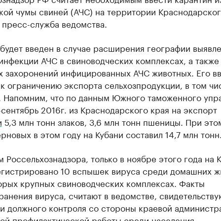
кой чумы свиней (АЧС) на территории Краснодарског
 пресс-служба ведомства.
 будет введен в случае расширения географии выявл
инфекции АЧС в свиноводческих комплексах, а также
х захоронений инфицированных АЧС животных. Его в
к ограничению экспорта сельхозпродукции, в том чи
. Напомним, что по данным Южного таможенного упр
-сентябрь 2016г. из Краснодарского края на экспорт
и
5,3 млн тонн злаков, 3,6 млн тонн пшеницы. При это
рновых в этом году на Кубани составил 14,7 млн тонн
 Россельхознадзора, только в ноябре этого года на 
егистрировано 10 вспышек вируса среди домашних ж
торых крупных свиноводческих комплексах. Факты
анения вируса, считают в ведомстве, свидетельству
ии должного контроля со стороны краевой администр
ой профилактической работы среди населения.