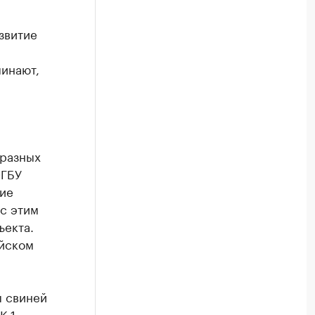
звитие
минают,
 разных
ФГБУ
ие
 с этим
ъекта.
Ейском
 свиней
К-1