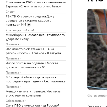
Ромашина — РБК об итогах чемпионата
Европы: «Слепили из того, что было»
Спорт
РБК ТВ Юг: рынок труда на Дону
смещается в сторону кадров с
навыками ИИ
Краснодарский край
Минобороны назвало цели группового
удара по Киеву
Политика
Что известно об атаках БПЛА на
регионы России. Главное к 8 августа
Политика
Число сбитых на подлете к Москве
дронов приблизилось к 10
Политика
В Липецкой области двое мужчин
пострадали при падении беспилотника
Политика
Женщинам платят меньше. Что из-за
этого теряют компании
Фото: prodm
Образование
Силы ПВО уничтожили над Россией
Россельхо