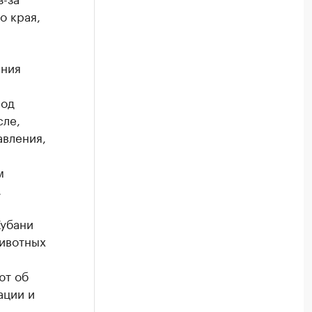
о края,
ения
вод
сле,
авления,
м
.
Кубани
ивотных
ют об
ации и