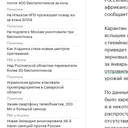
почти 400 беспилотников за ночь
африканс
Политика
сообщает
На Ильском НПЗ произошел пожар из-
за атаки БПЛА
Политика
Карантин
На подлете к Москве уничтожили три
вспышек 
беспилотника
стихийны
Политика
Как Ходынка стала новым центром
приведет 
притяжения
зерновых
РБК и Stone
за январь
Над Ростовской областью перехватили
отправил
более 30 беспилотников
Политика
урожай зе
Украинские дроны атаковали
промпредприятие в Самарской
По данным
области
было зар
Политика
Зачем смартфону телеобъектив, 200
и в неко
Мп и большой сенсор
распростр
РБК и Huawei
отсутств
Новая Зеландия анонсировала 36-й
пакет санкций против России
проводим