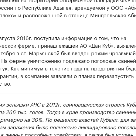
ссии по Республике Адыгея, арендуемой у ООО «Аб
плекс» и расположенной в станице Мингрельская Аб
вгуста 2016г. поступила информация о том, что на
ческой ферме, принадлежащей АО «Дан Куб»,
выявле
нтября в ст. Марьянской был введен режим чрезвыча
. На ферме уничтожению подлежало поголовье свиней
тук. Как минимум в течение года на предприятии буд
рантин, в компании заявляли о планах перезапустить
во.​​
мя вспышки АЧС в 2012г. свиноводческая отрасль Куб
а 266 тыс. голов. Тогда в крае производство свинин
примерно на 30%. По решению властей Кубани, для з
озы заражения было полностью ликвидировано поголо
в личных подсобных хозяйствах, а также был усилен