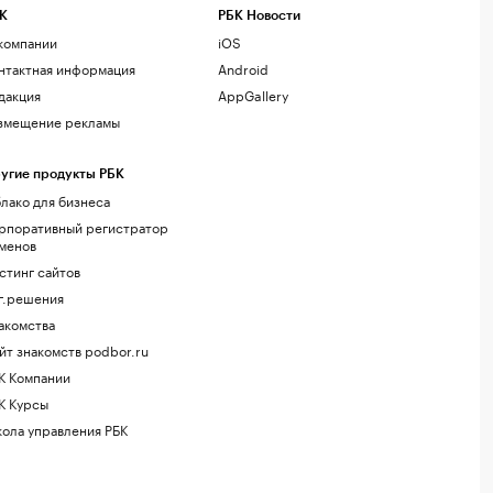
К
РБК Новости
компании
iOS
нтактная информация
Android
дакция
AppGallery
змещение рекламы
угие продукты РБК
лако для бизнеса
рпоративный регистратор
менов
стинг сайтов
г.решения
акомства
йт знакомств podbor.ru
К Компании
К Курсы
ола управления РБК