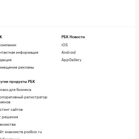
К
РБК Новости
компании
iOS
нтактная информация
Android
дакция
AppGallery
змещение рекламы
угие продукты РБК
лако для бизнеса
рпоративный регистратор
менов
стинг сайтов
г.решения
акомства
йт знакомств podbor.ru
К Компании