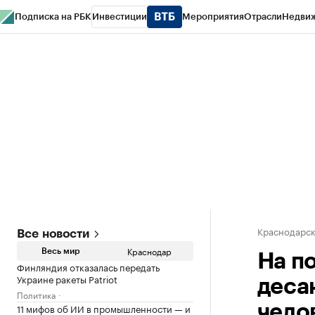
Подписка на РБК
Инвестиции
Мероприятия
Отрасли
Недви
РБК Курсы
РБК Life
Тренды
Визионеры
Национальные проекты
Горо
Газета
Спецпроекты СПб
Конференции СПб
Спецпроекты
Проверк
Краснодарск
Все новости
Краснодар
Весь мир
На п
Финляндия отказалась передать
Украине ракеты Patriot
деса
Политика
11 мифов об ИИ в промышленности — и
чело