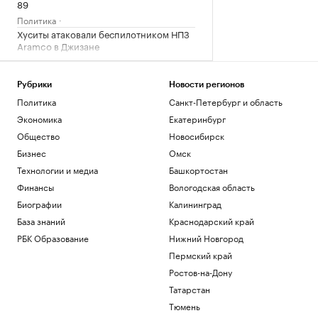
89
Политика
Хуситы атаковали беспилотником НПЗ
Aramco в Джизане
Общество
КРТ по-кавказски: Минстрой РФ
Рубрики
Новости регионов
отметил взрывной рост
Политика
Санкт-Петербург и область
градпотенциала СКФО
Экономика
Екатеринбург
Краснодарский край
Как внуки влияют на здоровье бабушек
Общество
Новосибирск
и дедушек
Бизнес
Омск
Общество
Технологии и медиа
Башкортостан
«Последняя капля»: о чем говорят
Финансы
Вологодская область
внезапные вспышки гнева
Биографии
Подписка на РБК
Калининград
База знаний
Краснодарский край
Загрузить еще
РБК Образование
Нижний Новгород
Пермский край
Ростов-на-Дону
Татарстан
Тюмень