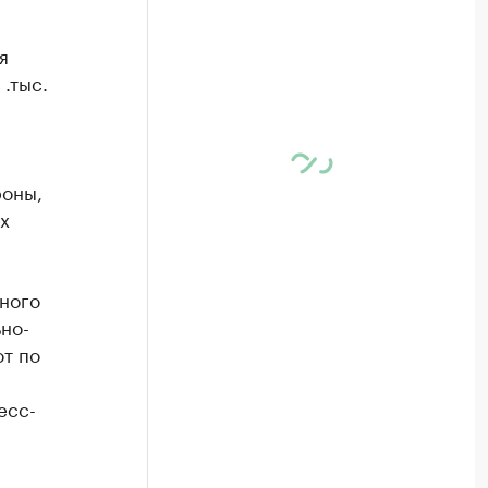
я
.тыс.
роны,
х
ного
но-
т по
есс-