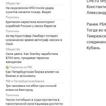
Life.ru о
Общество
Константи
На саудовском НПЗ после удара
Александр
хуситов начался пожар. Видео
Политика
Британия нарастила мониторинг
Ранее РБ
кораблей России у своих берегов
Тогда во
Политика
Темрюкск
Актер Кристофер Ламберт потерял
сознание во время автограф-сессии в
соединен
США
Кубань.
Общество
Сила цвета. Как Stanley заработала
$750 млн, продавая термосы
женщинам
Подписка на РБК
Как Петербургская биржа влияет на
бизнес и экономику
РБК и Петербургская Биржа
Три человека погибли при ночной
атаке на Белгород
Политика
Число погибших в ходе протестов в
пакистанской зоне Кашмира достигло