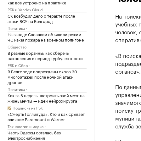
как все устроено на практике
РБК и Yandex Cloud
На поиск
СК возбудил дело о теракте после
атаки ВСУ на Белгород
учебных п
Политика
человек, 
На западе Словакии объявили режим
оператив
ЧС из-за пожара на военном полигоне
Общество
В разные корзины: как сберечь
«В поиск
накопления в период турбулентности
подразде
РБК и Сбер
органов»,
В Белгороде повреждены около 30
многоэтажек после ночной атаки
дронов
По данным
Политика
управлен
Как за 6 недель настроить свой мозг на
жизнь мечты — идеи нейрохирурга
значимого
Подписка на РБК
поиску тр
«Смерть Голливуда». Кто и как срывает
муниципа
слияние Paramount и Warner
служба в
Технологии и медиа
Часть Одессы осталась без
электроснабжения