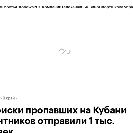
жимость
Autonews
РБК Компании
Телеканал
РБК Вино
Спорт
Школа упра
д
Стиль
Крипто
РБК Бизнес-среда
Дискуссионный клуб
Исследования
К
а контрагентов
Политика
Экономика
Бизнес
Технологии и медиа
Фина
ий край
оиски пропавших на Кубани
нтников отправили 1 тыс.
век