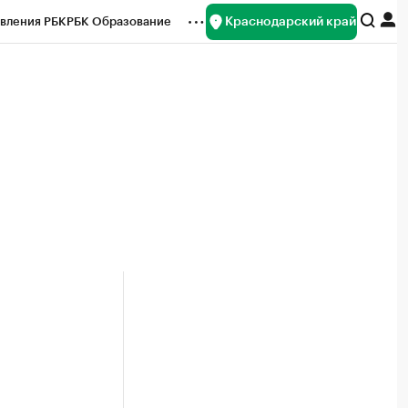
Краснодарский край
вления РБК
РБК Образование
редитные рейтинги
Франшизы
нсы
Рынок наличной валюты