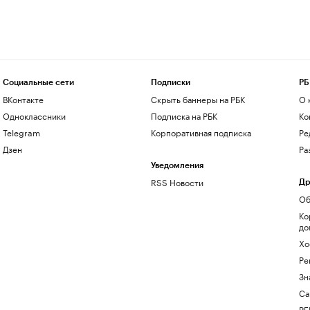
Социальные сети
Подписки
РБ
ВКонтакте
Скрыть баннеры на РБК
О 
Одноклассники
Подписка на РБК
Ко
Telegram
Корпоративная подписка
Ре
Дзен
Ра
Уведомления
RSS Новости
Др
Об
Ко
до
Хо
Ре
Зн
Са
РБ