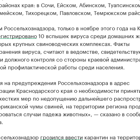
районах края: в Сочи, Ейском, Абинском, Туапсинско
мейском, Тихорецком, Павловском, Темрюкском райо
 Россельхознадзора, только в ноябре этого года на 
егистрировано
10 вспышек вируса среди домашних ж
торых крупных свиноводческих комплексах. Факты
анения вируса, считают в ведомстве, свидетельству
ии должного контроля со стороны краевой администр
ой профилактической работы среди населения.
я на предупреждения Россельхознадзора в адрес
рации Краснодарского края о необходимости принят
жестких мер по недопущению дальнейшего распрост
фриканской чумы свиней, на территории региона пр
роваться случаи падежа животных», — сказано в соо
а.
ссельхознадзор
грозился ввести
карантин на террито