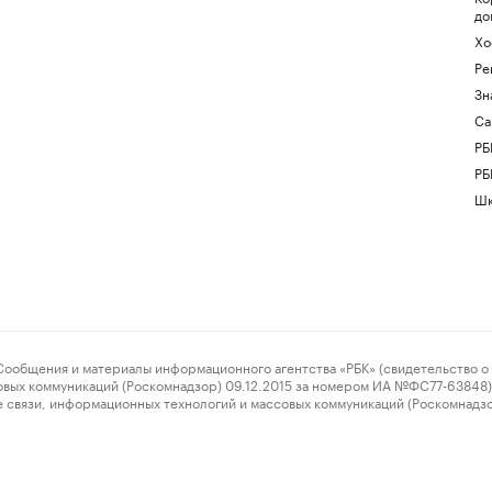
до
Хо
Ре
Зн
Са
РБ
РБ
Шк
ения и материалы информационного агентства «РБК» (свидетельство о 
овых коммуникаций (Роскомнадзор) 09.12.2015 за номером ИА №ФС77-63848) 
 связи, информационных технологий и массовых коммуникаций (Роскомнадз