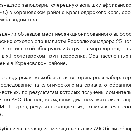
ознадзор заподозрил очередную вспышку африканск
АЧС) в Кореновском районе Краснодарского края, со
ужба ведомства.
едении объездов мест несанкционированного выбро
еских отходов специалисты Россельхознадзора 25 но
 ст.Сергиевской обнаружили 5 трупов мертворожденн
 в х.Пролетарском труп поросенка. Оба населенных 
ены в Кореновском районе.
раснодарская межобластная ветеринарная лаборатор
сследование патологического материала, отобранног
ивотных, по результатам которых получены сомнител
ы по АЧС. Для подтверждения диагноза материал нап
г.Покров, результат ожидается», - отмечается в со
а.
 Кубани за последние месяцы вспышки АЧС были обн