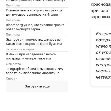
Краснодар
Политика
приведет 
Испания ввела контроль на границе
для путешественников из Италии
зерновых
Политика
Bloomberg узнал, что Украине грозит
обвал экспорта зерна
Во вре
Политика
потерял
Экспорт синтетических алмазов из
Китая резко вырос на фоне бума ИИ
упало 
Технологии и медиа
от угр
В Чехии при нападении с ножом
свиней 
пострадали четыре человека
контро
Общество
Telegraph сообщил о выплатах УЕФА
частны
вероятной любовнице Инфантино
четвер
Спорт
Загрузить еще