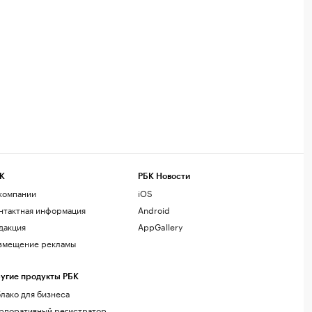
К
РБК Новости
компании
iOS
нтактная информация
Android
дакция
AppGallery
змещение рекламы
угие продукты РБК
лако для бизнеса
рпоративный регистратор