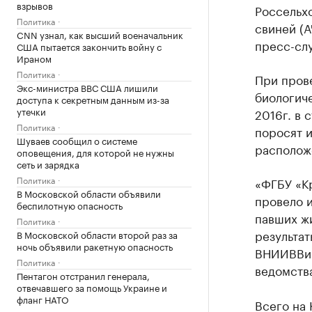
взрывов
Россельх
Политика
свиней (
CNN узнал, как высший военачальник
пресс-сл
США пытается закончить войну с
Ираном
Политика
При пров
Экс-министра ВВС США лишили
биологич
доступа к секретным данным из-за
утечки
2016г. в
Политика
поросят и
Шуваев сообщил о системе
располож
оповещения, для которой не нужны
сеть и зарядка
Политика
«ФГБУ «К
В Московской области объявили
провело и
беспилотную опасность
павших ж
Политика
результат
В Московской области второй раз за
ночь объявили ракетную опасность
ВНИИВВиМ 
Политика
ведомств
Пентагон отстранил генерала,
отвечавшего за помощь Украине и
фланг НАТО
Всего на