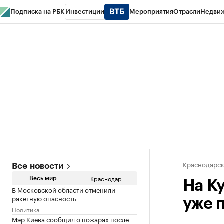
Подписка на РБК
Инвестиции
Мероприятия
Отрасли
Недви
РБК Курсы
РБК Life
Тренды
Визионеры
Национальные проекты
Горо
Газета
Спецпроекты СПб
Конференции СПб
Спецпроекты
Проверк
Краснодарск
Все новости
Краснодар
Весь мир
На К
В Московской области отменили
ракетную опасность
уже 
Политика
Мэр Киева сообщил о пожарах после