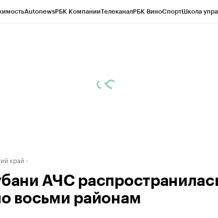
жимость
Autonews
РБК Компании
Телеканал
РБК Вино
Спорт
Школа упра
д
Стиль
Крипто
РБК Бизнес-среда
Дискуссионный клуб
Исследования
К
а контрагентов
Политика
Экономика
Бизнес
Технологии и медиа
Фина
ий край
убани АЧС распространилас
по восьми районам