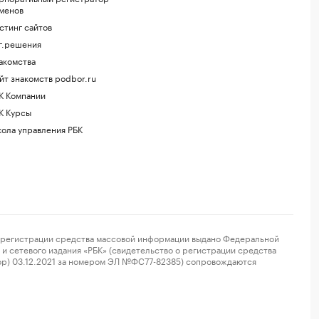
менов
стинг сайтов
г.решения
акомства
йт знакомств podbor.ru
К Компании
К Курсы
ола управления РБК
регистрации средства массовой информации выдано Федеральной
и сетевого издания «РБК» (свидетельство о регистрации средства
ор) 03.12.2021 за номером ЭЛ №ФС77-82385) сопровождаются