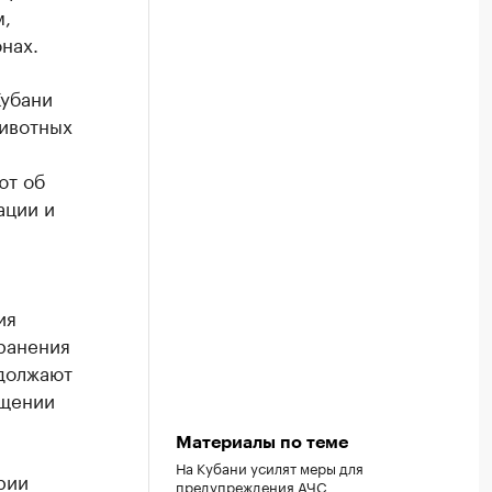
м,
нах.
Кубани
ивотных
ют об
ации и
ия
ранения
одолжают
бщении
Материалы по теме
На Кубани усилят меры для
рии
предупреждения АЧС