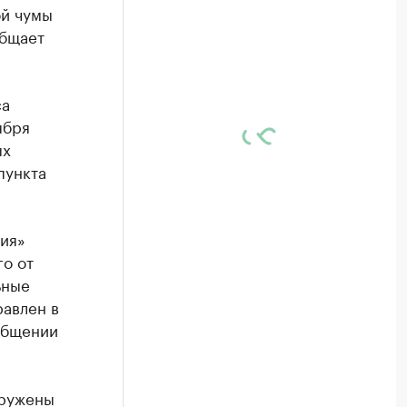
ой чумы
общает
са
ября
ых
пункта
ия»
о от
ьные
равлен в
общении
аружены