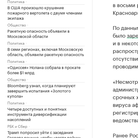
Политика
в восьми 
В США произошло крушение
Красноар
пожарного вертолета с двумя членами
экипажа
Общество
По данным
Ракетную опасность объявили в
было
зар
Московской области
и в неко
Политика
В семи регионах, включая Московскую
распростр
область, объявили ракетную опасность
отсутств
Политика
проводим
«Одиссея» Нолана собрала в прокате
более $1 млрд
Общество
«Несмотр
Bloomberg узнал, когда планируют
админист
завершить испытания «Золотого
купола»
срочных 
Политика
вируса а
Четыре доступных и понятных
регистри
инструмента диверсификации
ведомств
накоплений
РБК и Сбер
Трамп попросил уйти с заседания
Ранее Ро
Госдепа раньше, чтобы «вести войну»