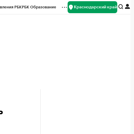
Краснодарский край
вления РБК
РБК Образование
редитные рейтинги
Франшизы
нсы
Рынок наличной валюты
ь