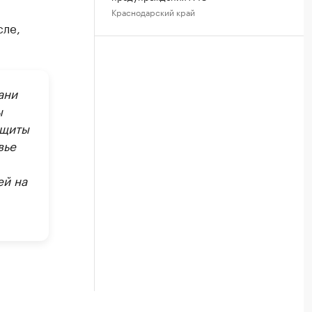
Краснодарский край
сле,
ани
ы
ащиты
вье
ей на