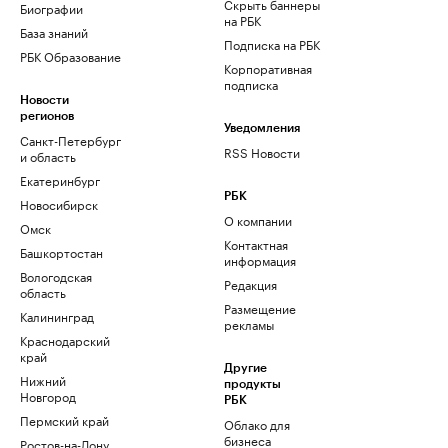
Скрыть баннеры
Биографии
на РБК
База знаний
Подписка на РБК
РБК Образование
Корпоративная
подписка
Новости
регионов
Уведомления
Санкт-Петербург
RSS Новости
и область
Екатеринбург
РБК
Новосибирск
О компании
Омск
Контактная
Башкортостан
информация
Вологодская
Редакция
область
Размещение
Калининград
рекламы
Краснодарский
край
Другие
Нижний
продукты
Новгород
РБК
Пермский край
Облако для
бизнеса
Ростов-на-Дону