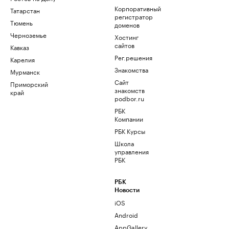
Корпоративный
Татарстан
регистратор
Тюмень
доменов
Черноземье
Хостинг
сайтов
Кавказ
Рег.решения
Карелия
Знакомства
Мурманск
Сайт
Приморский
знакомств
край
podbor.ru
РБК
Компании
РБК Курсы
Школа
управления
РБК
РБК
Новости
iOS
Android
AppGallery