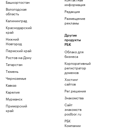
Башкортостан
информация
Вологодская
Редакция
область
Размещение
Калининград
рекламы
Краснодарский
край
Другие
Нижний
продукты
Новгород
РБК
Пермский край
Облако для
бизнеса
Ростов-на-Дону
Корпоративный
Татарстан
регистратор
Тюмень
доменов
Черноземье
Хостинг
сайтов
Кавказ
Рег.решения
Карелия
Знакомства
Мурманск
Сайт
Приморский
знакомств
край
podbor.ru
РБК
Компании