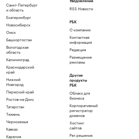
Уведомления
Санкт-Петербург
RSS Новости
и область
Екатеринбург
РБК
Новосибирск
О компании
Омск
Контактная
Башкортостан
информация
Вологодская
Редакция
область
Размещение
Калининград
рекламы
Краснодарский
край
Другие
Нижний
продукты
Новгород
РБК
Пермский край
Облако для
бизнеса
Ростов-на-Дону
Корпоративный
Татарстан
регистратор
Тюмень
доменов
Черноземье
Хостинг
сайтов
Кавказ
Рег.решения
Карелия