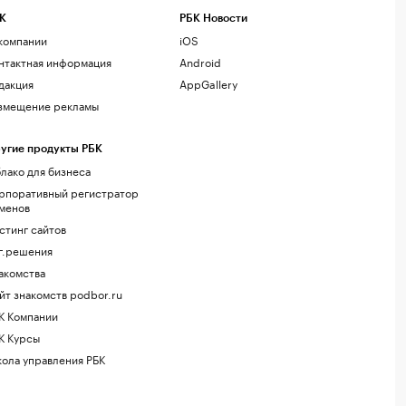
К
РБК Новости
компании
iOS
нтактная информация
Android
дакция
AppGallery
змещение рекламы
угие продукты РБК
лако для бизнеса
рпоративный регистратор
менов
стинг сайтов
г.решения
акомства
йт знакомств podbor.ru
К Компании
К Курсы
ола управления РБК