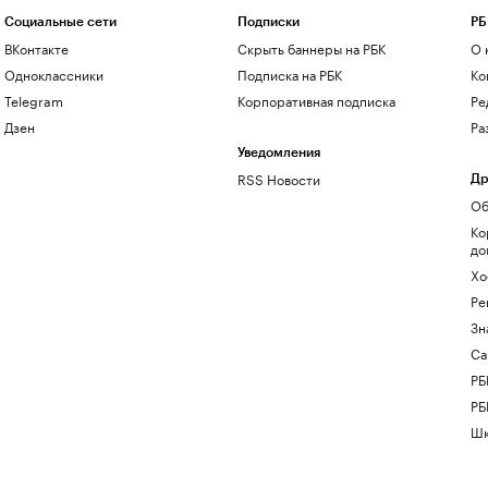
Социальные сети
Подписки
РБ
ВКонтакте
Скрыть баннеры на РБК
О 
Одноклассники
Подписка на РБК
Ко
Telegram
Корпоративная подписка
Ре
Дзен
Ра
Уведомления
RSS Новости
Др
Об
Ко
до
Хо
Ре
Зн
Са
РБ
РБ
Шк