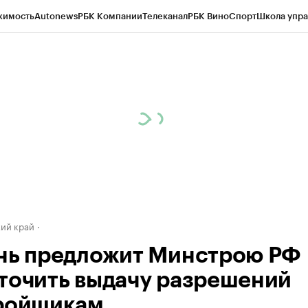
жимость
Autonews
РБК Компании
Телеканал
РБК Вино
Спорт
Школа упра
д
Стиль
Крипто
РБК Бизнес-среда
Дискуссионный клуб
Исследования
К
а контрагентов
Политика
Экономика
Бизнес
Технологии и медиа
Фина
ий край
нь предложит Минстрою РФ
точить выдачу разрешений
ройщикам