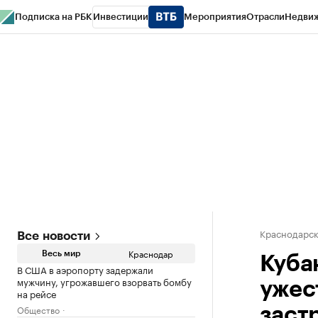
Подписка на РБК
Инвестиции
Мероприятия
Отрасли
Недви
РБК Курсы
РБК Life
Тренды
Визионеры
Национальные проекты
Горо
Газета
Спецпроекты СПб
Конференции СПб
Спецпроекты
Проверк
Краснодарск
Все новости
Краснодар
Весь мир
Куба
В США в аэропорту задержали
мужчину, угрожавшего взорвать бомбу
ужес
на рейсе
Общество
заст