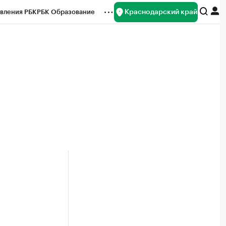
Краснодарский край
вления РБК
РБК Образование
редитные рейтинги
Франшизы
нсы
Рынок наличной валюты