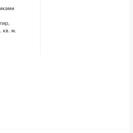
иками
тир,
 кв. м.