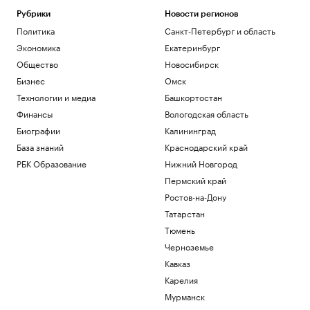
Матч Первой лиги перенесли из-за
проблем с вылетом «Сочи» в Москву
Рубрики
Новости регионов
Политика
Санкт-Петербург и область
Спорт
Перешедший в «Лидс» Траффорд стал
Экономика
Екатеринбург
самым дорогим британским вратарем
Общество
Новосибирск
Спорт
Бизнес
Омск
Как устроены приватные террасы в
квартирах «Серии плюс»
Технологии и медиа
Башкортостан
РБК и ПИК Серия плюс
Финансы
Вологодская область
Аэропорт Домодедово открыли для
Биографии
Калининград
приема и вылета самолетов
База знаний
Краснодарский край
Политика
РБК Образование
Нижний Новгород
Женщина и ребенок погибли во время
непогоды в Смоленске
Пермский край
Общество
Ростов-на-Дону
Татарстан
Загрузить еще
Тюмень
Черноземье
Кавказ
Карелия
Мурманск