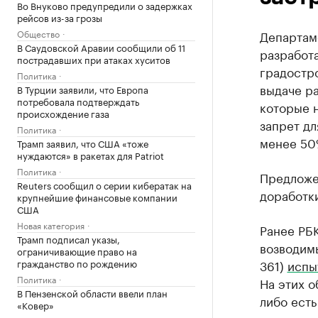
Во Внуково предупредили о задержках
рейсов из-за грозы
Общество
Департам
В Саудовской Аравии сообщили об 11
разработ
пострадавших при атаках хуситов
градостро
Политика
выдаче р
В Турции заявили, что Европа
потребовала подтверждать
которые н
происхождение газа
запрет дл
Политика
менее 50
Трамп заявил, что США «тоже
нуждаются» в ракетах для Patriot
Политика
Предложе
Reuters сообщил о серии кибератак на
доработки
крупнейшие финансовые компании
США
Новая категория
Ранее РБК
Трамп подписал указы,
возводим
ограничивающие право на
гражданство по рождению
361)
испы
Политика
На этих о
В Пензенской области ввели план
либо есть
«Ковер»