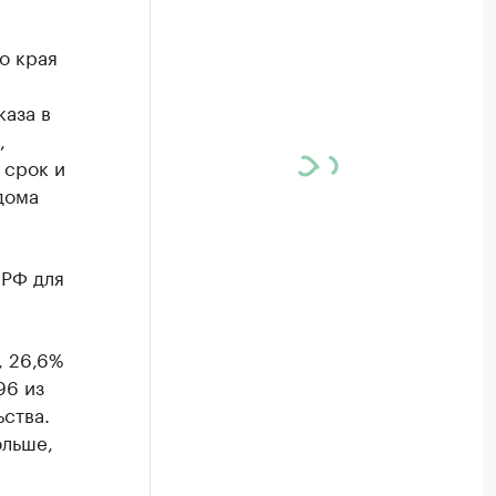
о края
аза в
,
 срок и
дома
 РФ для
, 26,6%
96 из
ства.
ольше,