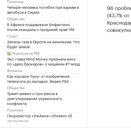
Политика
96 пробл
Четыре человека погибли при взрыве в
автобусе в Сирии
(43,7% от
Общество
Краснода
В Африке поддержали Инфантино
совокупна
после скандала с продажей прав ЧМ
Спорт
Запасы газа в Европе на минимуме. Что
будет зимой
Подписка на РБК
Экс-глава Mind Money признала вину
по «делу брокеров» о хищении ₽7 млрд
Финансы
Как изучали Луну: от изобретения
телескопа до высадки. Видео РБК
Общество
Трамп заявил о прогрессе в
урегулировании украинского
конфликта
Политика
Гендиректор «ИжАвиа» объявил об
увольнении
Политика