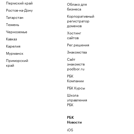
Пермский край
Облако для
бизнеса
Ростов-на-Дону
Корпоративный
Татарстан
регистратор
Тюмень
доменов
Черноземье
Хостинг
сайтов
Кавказ
Рег.решения
Карелия
Знакомства
Мурманск
Сайт
Приморский
знакомств
край
podbor.ru
РБК
Компании
РБК Курсы
Школа
управления
РБК
РБК
Новости
iOS