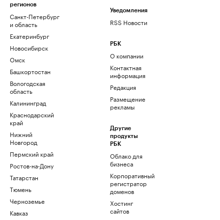
регионов
Уведомления
Санкт-Петербург
RSS Новости
и область
Екатеринбург
РБК
Новосибирск
О компании
Омск
Контактная
Башкортостан
информация
Вологодская
Редакция
область
Размещение
Калининград
рекламы
Краснодарский
край
Другие
Нижний
продукты
Новгород
РБК
Пермский край
Облако для
бизнеса
Ростов-на-Дону
Корпоративный
Татарстан
регистратор
Тюмень
доменов
Черноземье
Хостинг
сайтов
Кавказ