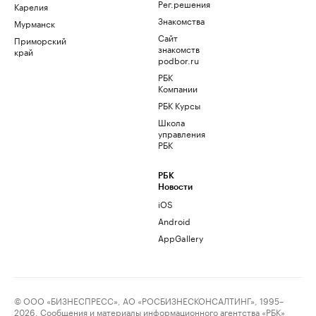
Рег.решения
Карелия
Знакомства
Мурманск
Сайт
Приморский
знакомств
край
podbor.ru
РБК
Компании
РБК Курсы
Школа
управления
РБК
РБК
Новости
iOS
Android
AppGallery
© ООО «БИЗНЕСПРЕСС», АО «РОСБИЗНЕСКОНСАЛТИНГ», 1995–
2026. Сообщения и материалы информационного агентства «РБК»