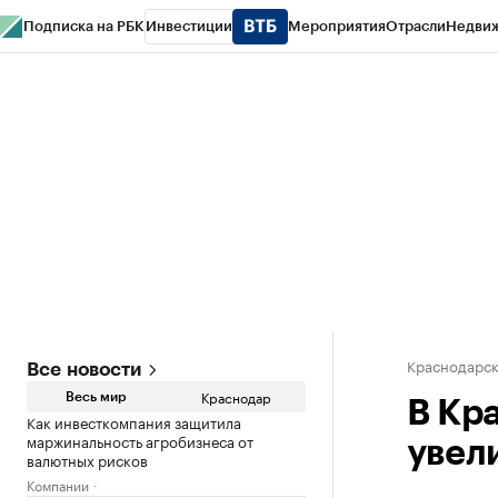
Подписка на РБК
Инвестиции
Мероприятия
Отрасли
Недви
РБК Курсы
РБК Life
Тренды
Визионеры
Национальные проекты
Горо
Газета
Спецпроекты СПб
Конференции СПб
Спецпроекты
Проверк
Краснодарск
Все новости
Краснодар
Весь мир
В Кр
Как инвесткомпания защитила
маржинальность агробизнеса от
увел
валютных рисков
Компании