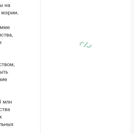
ы на
 мэрии.
амме
ства,
н
ством,
ыть
ние
4 млн
ства
х
льных