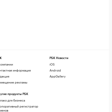
К
РБК Новости
компании
iOS
нтактная информация
Android
дакция
AppGallery
змещение рекламы
угие продукты РБК
лако для бизнеса
рпоративный регистратор
менов