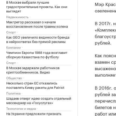
В Москве выбрали лучшие
Мэр Крас
градостроительные проекты. Как они
озеленен
выглядят
Недвижимость
Макгрегор рассказал о начале
В 2017г.
восстановления после травмы колена
«Комплек
Спорт
благоуст
Как GEO увеличило видимости бренда
в нейроответах без прямой рекламы
рублей.
Компании
Чемпион Европы 1988 года возглавит
Как поясн
сборную Казахстана по футболу
взамен ср
Спорт
высажено
В Москве задержали работников
криптообменников. Видео
выполняет
Общество
Несколько стран ЕС отказались
В 2016г. 
поставлять Киеву ракеты для Patriot
Политика
рублей за
Шадаев отверг идею создать отдельный
перечисл
мессенджер на «Госуслугах»
билетов н
Технологии и медиа
работ ил
На Украине предложили признать