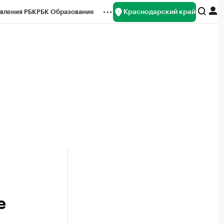
Краснодарский край
вления РБК
РБК Образование
редитные рейтинги
Франшизы
нсы
Рынок наличной валюты
е