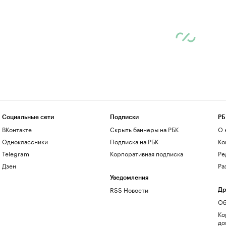
Социальные сети
Подписки
РБ
ВКонтакте
Скрыть баннеры на РБК
О 
Одноклассники
Подписка на РБК
Ко
Telegram
Корпоративная подписка
Ре
Дзен
Ра
Уведомления
RSS Новости
Др
Об
Ко
до