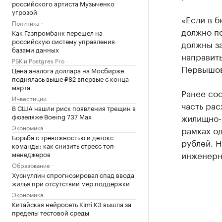
российского артиста Музыченко
угрозой
«Если в 
Политика
должно п
Как Газпромбанк перешел на
российскую систему управления
должны за
базами данных
направить
РБК и Postgres Pro
Первышов
Цена аналога доллара на Мосбирже
поднялась выше ₽82 впервые с конца
марта
Ранее соо
Инвестиции
часть ра
В США нашли риск появления трещин в
фюзеляже Boeing 737 Max
жилищно-к
Экономика
рамках о
Борьба с тревожностью и детокс
рублей. Н
команды: как снизить стресс топ-
инженерн
менеджеров
Образование
Хуснуллин спрогнозировал спад ввода
жилья при отсутствии мер поддержки
Экономика
Китайская нейросеть Kimi K3 вышла за
пределы тестовой среды