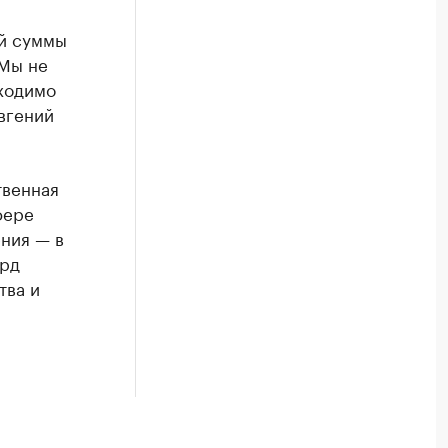
ой суммы
 Мы не
бходимо
вгений
твенная
фере
ния — в
лрд
тва и