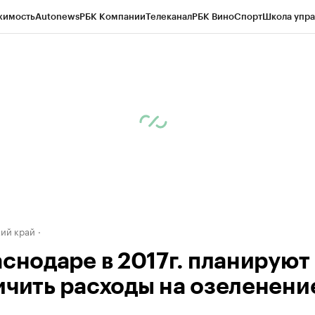
жимость
Autonews
РБК Компании
Телеканал
РБК Вино
Спорт
Школа упра
д
Стиль
Крипто
РБК Бизнес-среда
Дискуссионный клуб
Исследования
К
а контрагентов
Политика
Экономика
Бизнес
Технологии и медиа
Фина
ий край
аснодаре в 2017г. планируют
ичить расходы на озеленени