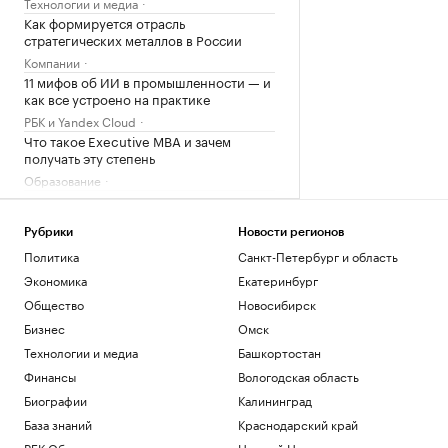
Технологии и медиа
Как формируется отрасль
стратегических металлов в России
Компании
11 мифов об ИИ в промышленности — и
как все устроено на практике
РБК и Yandex Cloud
Что такое Executive MBA и зачем
получать эту степень
Образование
Что известно об атаках БПЛА на
регионы России. Главное к 7 августа
Рубрики
Новости регионов
Политика
Политика
Санкт-Петербург и область
В Саудовской Аравии заподозрили
Иран в подготовке нападения
Экономика
Екатеринбург
Политика
Общество
Новосибирск
Бизнес
Омск
Загрузить еще
Технологии и медиа
Башкортостан
Финансы
Вологодская область
Биографии
Калининград
База знаний
Краснодарский край
РБК Образование
Нижний Новгород