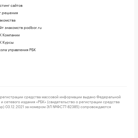
стинг сайтов
г.решения
акомства
йт знакомств podbor.ru
К Компании
К Курсы
ола управления РБК
регистрации средства массовой информации выдано Федеральной
и сетевого издания «РБК» (свидетельство о регистрации средства
ор) 03.12.2021 за номером ЭЛ №ФС77-82385) сопровождаются