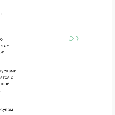
о
м
но
этом
ри
пусками
ятся с
нной
.
 судом