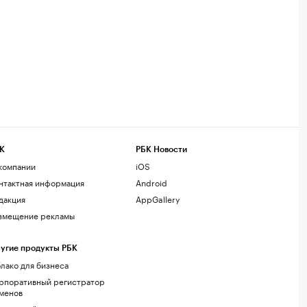
К
РБК Новости
компании
iOS
нтактная информация
Android
дакция
AppGallery
змещение рекламы
угие продукты РБК
лако для бизнеса
рпоративный регистратор
менов