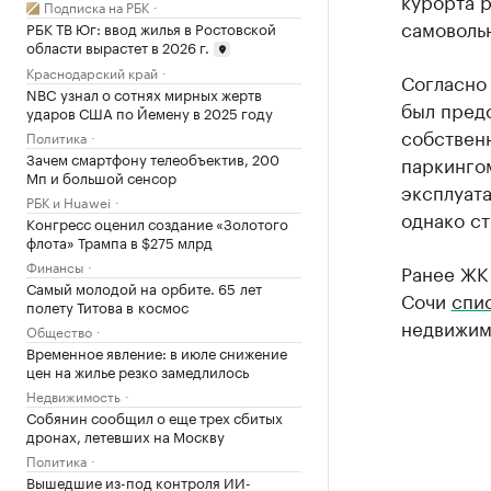
курорта 
Подписка на РБК
самоволь
РБК ТВ Юг: ввод жилья в Ростовской
области вырастет в 2026 г.
Краснодарский край
Согласно
NBC узнал о сотнях мирных жертв
был пред
ударов США по Йемену в 2025 году
собствен
Политика
Зачем смартфону телеобъектив, 200
паркинго
Мп и большой сенсор
эксплуата
РБК и Huawei
однако ст
Конгресс оценил создание «Золотого
флота» Трампа в $275 млрд
Финансы
Ранее ЖК
Самый молодой на орбите. 65 лет
Сочи
спи
полету Титова в космос
недвижим
Общество
Временное явление: в июле снижение
цен на жилье резко замедлилось
Недвижимость
Собянин сообщил о еще трех сбитых
дронах, летевших на Москву
Политика
Вышедшие из-под контроля ИИ-