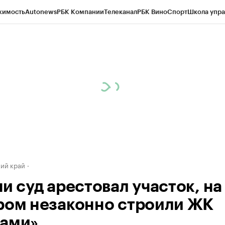
жимость
Autonews
РБК Компании
Телеканал
РБК Вино
Спорт
Школа упра
д
Стиль
Крипто
РБК Бизнес-среда
Дискуссионный клуб
Исследования
К
а контрагентов
Политика
Экономика
Бизнес
Технологии и медиа
Фина
ий край
и суд арестовал участок, на
ром незаконно строили ЖК
ами»