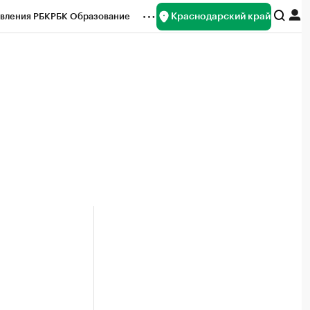
Краснодарский край
вления РБК
РБК Образование
редитные рейтинги
Франшизы
нсы
Рынок наличной валюты