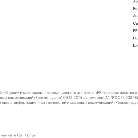
Хо
Ре
Зн
Са
РБ
РБ
Шк
ения и материалы информационного агентства «РБК» (свидетельство о 
овых коммуникаций (Роскомнадзор) 09.12.2015 за номером ИА №ФС77-63848) 
 связи, информационных технологий и массовых коммуникаций (Роскомнадз
нажмите Ctrl + Enter