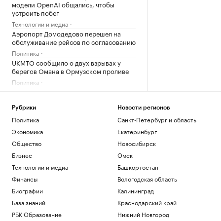
модели OpenAI общались, чтобы
устроить побег
Технологии и медиа
Аэропорт Домодедово перешел на
обслуживание рейсов по согласованию
Политика
UKMTO сообщило о двух взрывах у
берегов Омана в Ормузском проливе
Политика
NYT узнала о создании ЦРУ тайной
группы с целью раскола властей Кубы
Рубрики
Новости регионов
Политика
Политика
Санкт-Петербург и область
В американском штате объявили ЧС в
энергетике из-за украинского
Экономика
Екатеринбург
конфликта
Общество
Новосибирск
Политика
Бизнес
Омск
Технологии и медиа
Башкортостан
Загрузить еще
Финансы
Вологодская область
Биографии
Калининград
База знаний
Краснодарский край
РБК Образование
Нижний Новгород