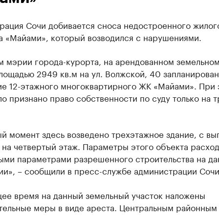
рация Сочи добивается сноса недостроенного жилог
а «Майами», который возводился с нарушениями.
м мэрии города-курорта, на арендованном земельно
лощадью 2949 кв.м на ул. Волжской, 40 запланирова
ие 12-этажного многоквартирного ЖК «Майами». При 
о признано право собственности по суду только на т
й момент здесь возведено трехэтажное здание, с вы
на четвертый этаж. Параметры этого объекта расход
ыми параметрами разрешенного строительства на да
ии», – сообщили в пресс-службе администрации Сочи
щее время на данный земельный участок наложены
тельные меры в виде ареста. Центральным районным