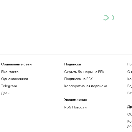
Социальные сети
Подписки
РБ
ВКонтакте
Скрыть баннеры на РБК
О 
Одноклассники
Подписка на РБК
Ко
Telegram
Корпоративная подписка
Ре
Дзен
Ра
Уведомления
RSS Новости
Др
Об
Ко
до