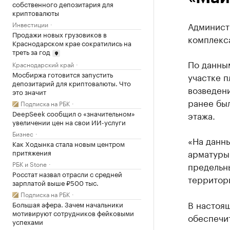
собственного депозитария для
криптовалюты
Инвестиции
Админист
Продажи новых грузовиков в
комплекс
Краснодарском крае сократились на
треть за год
По данны
Краснодарский край
Мосбиржа готовится запустить
участке п
депозитарий для криптовалюты. Что
возведен
это значит
ранее был
Подписка на РБК
DeepSeek сообщил о «значительном»
этажа.
увеличении цен на свои ИИ-услуги
Бизнес
«На данны
Как Ходынка стала новым центром
арматуры 
притяжения
РБК и Stone
предельн
Росстат назвал отрасли с средней
территор
зарплатой выше ₽500 тыс.
Подписка на РБК
В настоя
Большая афера. Зачем начальники
мотивируют сотрудников фейковыми
обеспечи
успехами