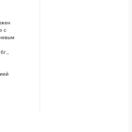
лжен
е с
вневым
6г.,
рией