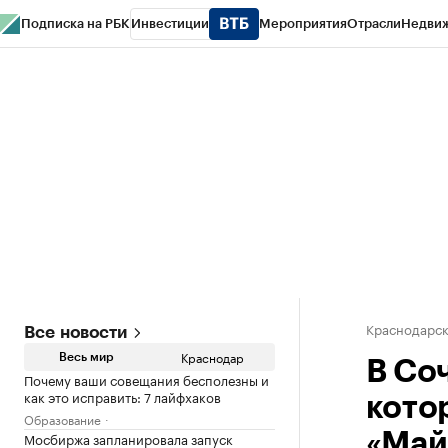
Подписка на РБК
Инвестиции
Мероприятия
Отрасли
Недви
РБК Курсы
РБК Life
Тренды
Визионеры
Национальные проекты
Горо
Газета
Спецпроекты СПб
Конференции СПб
Спецпроекты
Проверк
Краснодарск
Все новости
Краснодар
Весь мир
В Соч
Почему ваши совещания бесполезны и
как это исправить: 7 лайфхаков
кото
Образование
Мосбиржа запланировала запуск
«Май