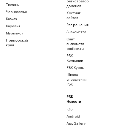
регистратор
Тюмень
доменов
Черноземье
Хостинг
сайтов
Кавказ
Рег.решения
Карелия
Знакомства
Мурманск
Сайт
Приморский
знакомств
край
podbor.ru
РБК
Компании
РБК Курсы
Школа
управления
РБК
РБК
Новости
iOS
Android
AppGallery