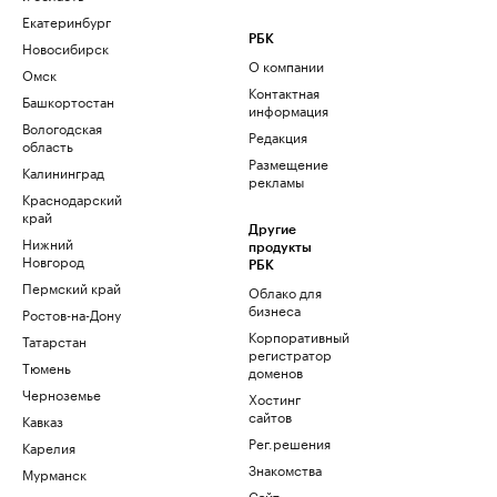
Екатеринбург
РБК
Новосибирск
О компании
Омск
Контактная
Башкортостан
информация
Вологодская
Редакция
область
Размещение
Калининград
рекламы
Краснодарский
край
Другие
Нижний
продукты
Новгород
РБК
Пермский край
Облако для
бизнеса
Ростов-на-Дону
Корпоративный
Татарстан
регистратор
Тюмень
доменов
Черноземье
Хостинг
сайтов
Кавказ
Рег.решения
Карелия
Знакомства
Мурманск
Сайт