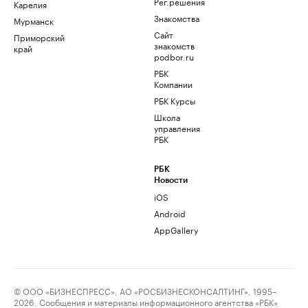
Рег.решения
Карелия
Знакомства
Мурманск
Сайт
Приморский
знакомств
край
podbor.ru
РБК
Компании
РБК Курсы
Школа
управления
РБК
РБК
Новости
iOS
Android
AppGallery
© ООО «БИЗНЕСПРЕСС», АО «РОСБИЗНЕСКОНСАЛТИНГ», 1995–
2026. Сообщения и материалы информационного агентства «РБК»