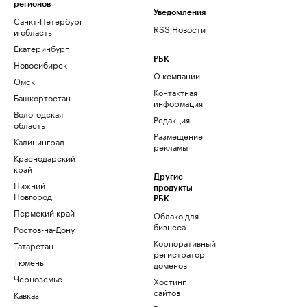
регионов
Уведомления
Санкт-Петербург
RSS Новости
и область
Екатеринбург
РБК
Новосибирск
О компании
Омск
Контактная
Башкортостан
информация
Вологодская
Редакция
область
Размещение
Калининград
рекламы
Краснодарский
край
Другие
Нижний
продукты
Новгород
РБК
Пермский край
Облако для
бизнеса
Ростов-на-Дону
Корпоративный
Татарстан
регистратор
Тюмень
доменов
Черноземье
Хостинг
сайтов
Кавказ