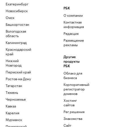
Екатеринбург
РБК
Новосибирск
О компании
Омск
Контактная
Башкортостан
информация
Вологодская
Редакция
область
Размещение
Калининград
рекламы
Краснодарский
край
Другие
Нижний
продукты
Новгород
РБК
Пермский край
Облако для
бизнеса
Ростов-на-Дону
Корпоративный
Татарстан
регистратор
Тюмень
доменов
Черноземье
Хостинг
сайтов
Кавказ
Рег.решения
Карелия
Знакомства
Мурманск
Сайт
Приморский