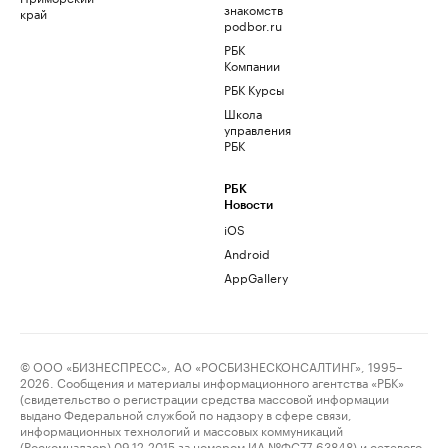
знакомств
край
podbor.ru
РБК
Компании
РБК Курсы
Школа
управления
РБК
РБК
Новости
iOS
Android
AppGallery
© ООО «БИЗНЕСПРЕСС», АО «РОСБИЗНЕСКОНСАЛТИНГ», 1995–
2026. Сообщения и материалы информационного агентства «РБК»
(свидетельство о регистрации средства массовой информации
выдано Федеральной службой по надзору в сфере связи,
информационных технологий и массовых коммуникаций
(Роскомнадзор) 09.12.2015 за номером ИА №ФС77-63848) и сетевого