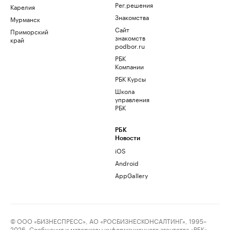
Рег.решения
Карелия
Знакомства
Мурманск
Сайт
Приморский
знакомств
край
podbor.ru
РБК
Компании
РБК Курсы
Школа
управления
РБК
РБК
Новости
iOS
Android
AppGallery
© ООО «БИЗНЕСПРЕСС», АО «РОСБИЗНЕСКОНСАЛТИНГ», 1995–
2026. Сообщения и материалы информационного агентства «РБК»