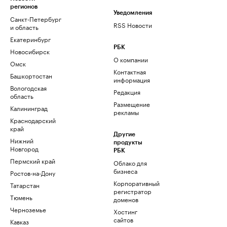
регионов
Уведомления
Санкт-Петербург
RSS Новости
и область
Екатеринбург
РБК
Новосибирск
О компании
Омск
Контактная
Башкортостан
информация
Вологодская
Редакция
область
Размещение
Калининград
рекламы
Краснодарский
край
Другие
Нижний
продукты
Новгород
РБК
Пермский край
Облако для
бизнеса
Ростов-на-Дону
Корпоративный
Татарстан
регистратор
Тюмень
доменов
Черноземье
Хостинг
сайтов
Кавказ