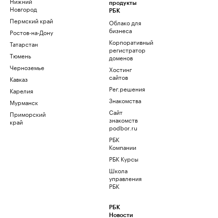
Нижний
продукты
Новгород
РБК
Пермский край
Облако для
бизнеса
Ростов-на-Дону
Корпоративный
Татарстан
регистратор
Тюмень
доменов
Черноземье
Хостинг
сайтов
Кавказ
Рег.решения
Карелия
Знакомства
Мурманск
Сайт
Приморский
знакомств
край
podbor.ru
РБК
Компании
РБК Курсы
Школа
управления
РБК
РБК
Новости